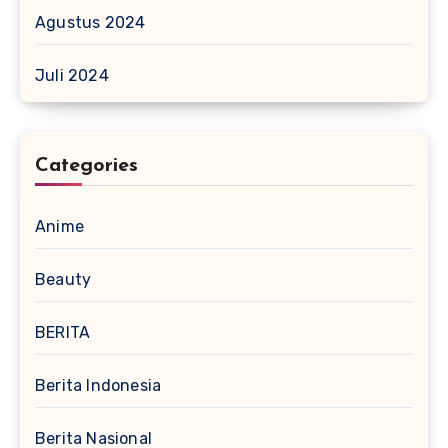
Agustus 2024
Juli 2024
Categories
Anime
Beauty
BERITA
Berita Indonesia
Berita Nasional