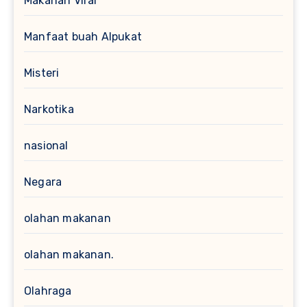
Makanan Viral
Manfaat buah Alpukat
Misteri
Narkotika
nasional
Negara
olahan makanan
olahan makanan.
Olahraga