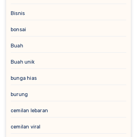
Bisnis
bonsai
Buah
Buah unik
bunga hias
burung
cemilan lebaran
cemilan viral