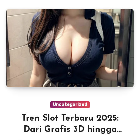
Uncategorized
Tren Slot Terbaru 2025:
Dari Grafis 3D hingga