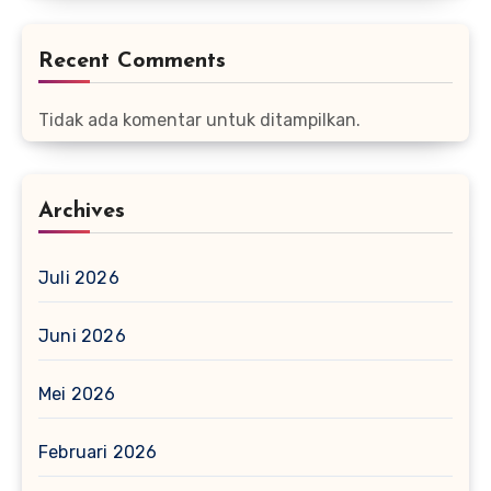
Recent Comments
Tidak ada komentar untuk ditampilkan.
Archives
Juli 2026
Juni 2026
Mei 2026
Februari 2026