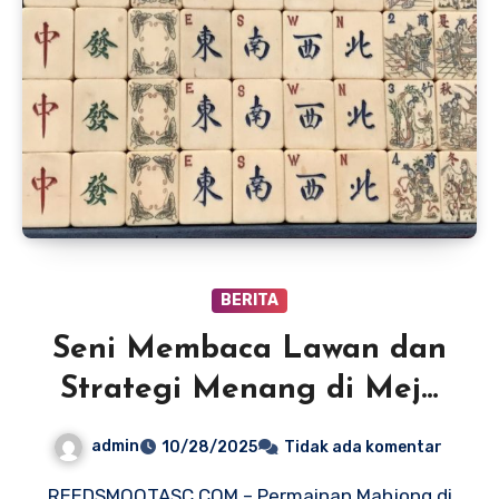
BERITA
Seni Membaca Lawan dan
Strategi Menang di Meja
Mahjong Kasino
admin
10/28/2025
Tidak ada komentar
REEDSMOOTASC.COM – Permainan Mahjong di