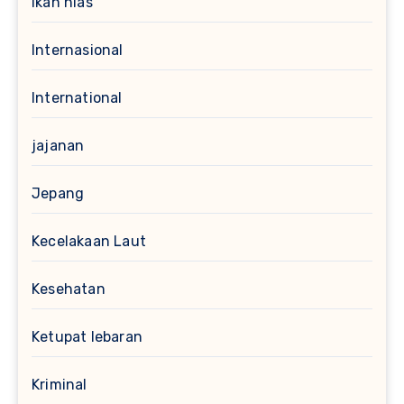
ikan hias
Internasional
International
jajanan
Jepang
Kecelakaan Laut
Kesehatan
Ketupat lebaran
Kriminal