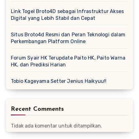
Link Togel Broto4D sebagai Infrastruktur Akses
Digital yang Lebih Stabil dan Cepat
Situs Broto4d Resmi dan Peran Teknologi dalam
Perkembangan Platform Online
Forum Syair HK Terupdate Paito HK, Paito Warna
HK, dan Prediksi Harian
Tobio Kageyama Setter Jenius Haikyuu!!
Recent Comments
Tidak ada komentar untuk ditampilkan.