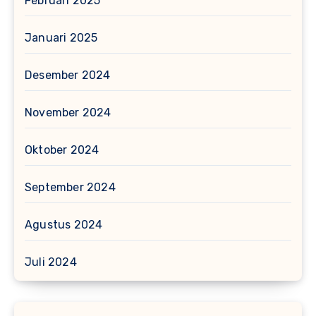
Februari 2025
Januari 2025
Desember 2024
November 2024
Oktober 2024
September 2024
Agustus 2024
Juli 2024