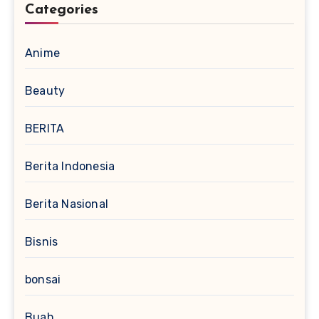
Categories
Anime
Beauty
BERITA
Berita Indonesia
Berita Nasional
Bisnis
bonsai
Buah