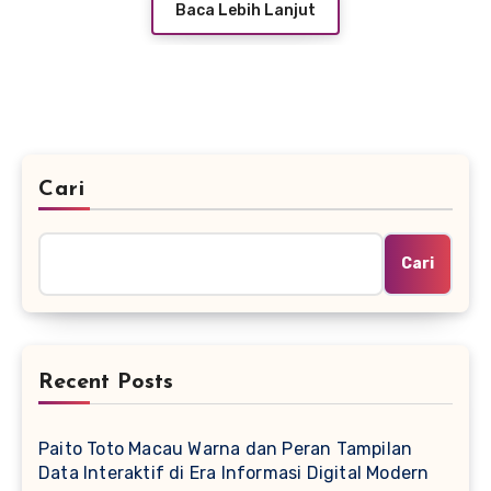
Baca Lebih Lanjut
Cari
Cari
Recent Posts
Paito Toto Macau Warna dan Peran Tampilan
Data Interaktif di Era Informasi Digital Modern