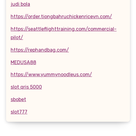
judi bola
https://order.tiongbahruchickenricevn.com/
https://seattleflighttraining.com/commercial-
pilot/
https://rephandbag.com/
MEDUSA88
https://www.yummynoodleus.com/
slot qris 5000
sbobet
slot777