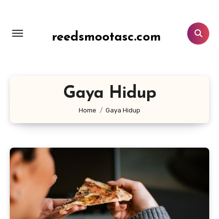
Lewati
ke
konten
reedsmootasc.com
Gaya Hidup
Home
Gaya Hidup