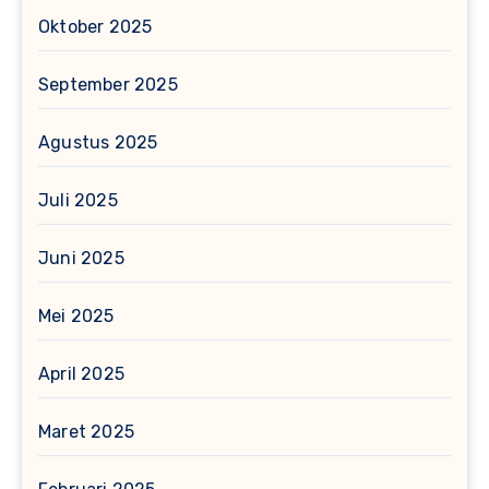
Oktober 2025
September 2025
Agustus 2025
Juli 2025
Juni 2025
Mei 2025
April 2025
Maret 2025