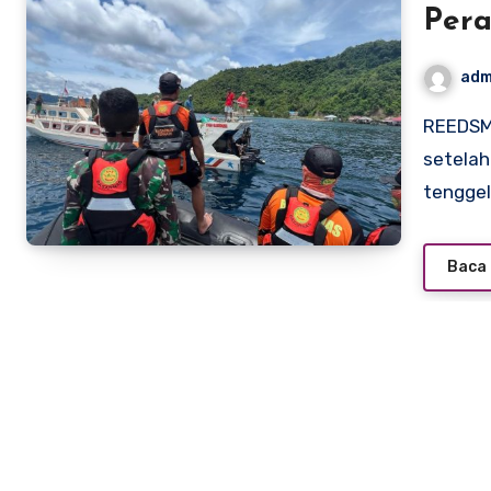
Pera
Bert
adm
REEDSMOOTASC.COM – Perairan Maluku kembali berduka
setelah
tenggel
Baca 