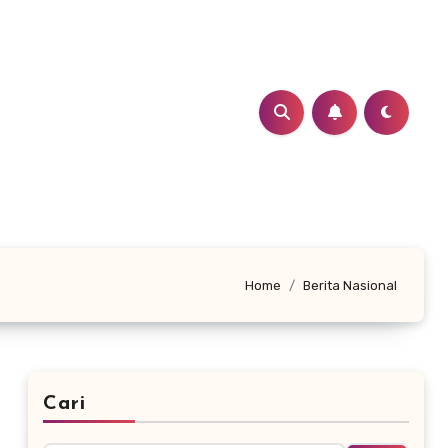
Home
Berita Nasional
Cari