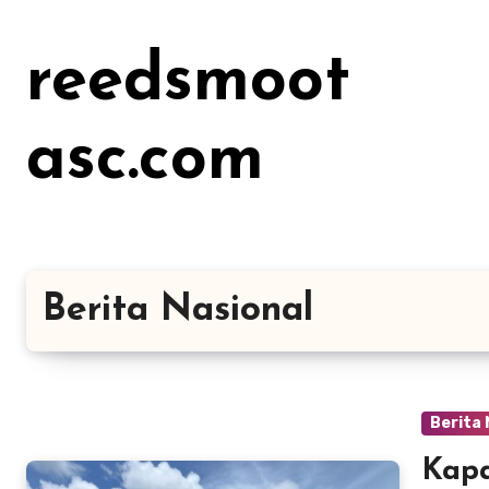
Lewati
ke
reedsmoot
konten
asc.com
Berita Nasional
Berita 
Kapa