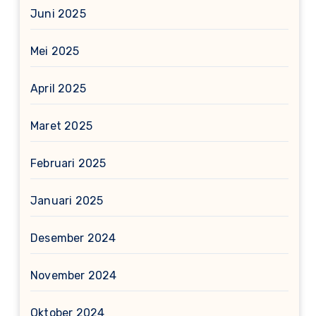
Juni 2025
Mei 2025
April 2025
Maret 2025
Februari 2025
Januari 2025
Desember 2024
November 2024
Oktober 2024