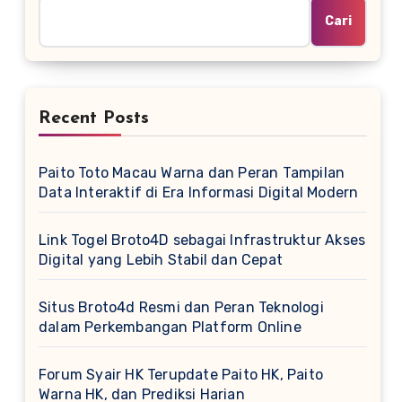
Cari
Recent Posts
Paito Toto Macau Warna dan Peran Tampilan
Data Interaktif di Era Informasi Digital Modern
Link Togel Broto4D sebagai Infrastruktur Akses
Digital yang Lebih Stabil dan Cepat
Situs Broto4d Resmi dan Peran Teknologi
dalam Perkembangan Platform Online
Forum Syair HK Terupdate Paito HK, Paito
Warna HK, dan Prediksi Harian