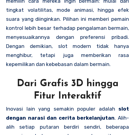
memilih cara mereka ingin bermain: mulai dari
tingkat volatilitas, mode animasi, hingga efek
suara yang diinginkan. Pilihan ini memberi pemain
kontrol lebih besar terhadap pengalaman bermain,
menyesuaikannya dengan preferensi pribadi.
Dengan demikian, slot modern tidak hanya
menghibur, tetapi juga memberikan rasa
kepemilikan dan kebebasan dalam bermain.
Dari Grafis 3D hingga
Fitur Interaktif
Inovasi lain yang semakin populer adalah
slot
dengan narasi dan cerita berkelanjutan
. Alih-
alih setiap putaran berdiri sendiri, beberapa