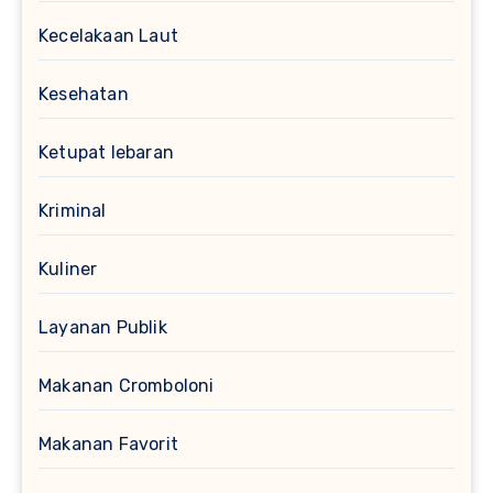
Kecelakaan Laut
Kesehatan
Ketupat lebaran
Kriminal
Kuliner
Layanan Publik
Makanan Cromboloni
Makanan Favorit