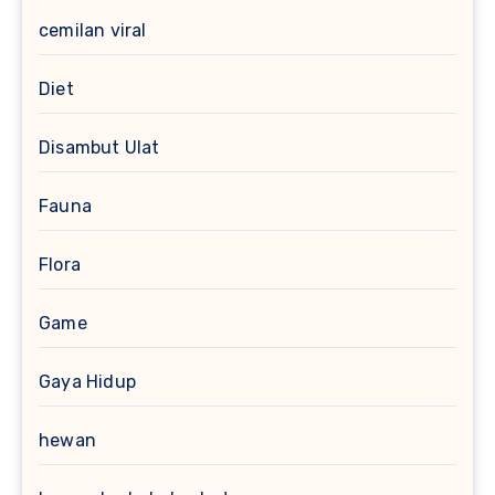
cemilan viral
Diet
Disambut Ulat
Fauna
Flora
Game
Gaya Hidup
hewan