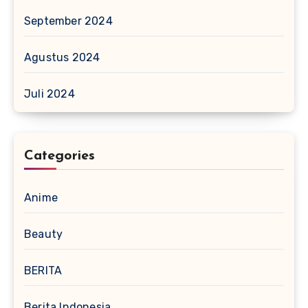
September 2024
Agustus 2024
Juli 2024
Categories
Anime
Beauty
BERITA
Berita Indonesia