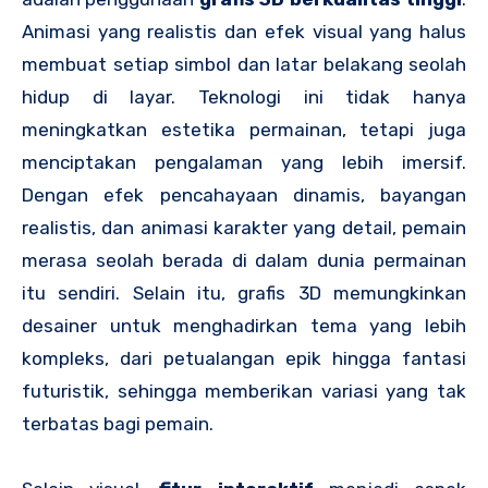
Animasi yang realistis dan efek visual yang halus
membuat setiap simbol dan latar belakang seolah
hidup di layar. Teknologi ini tidak hanya
meningkatkan estetika permainan, tetapi juga
menciptakan pengalaman yang lebih imersif.
Dengan efek pencahayaan dinamis, bayangan
realistis, dan animasi karakter yang detail, pemain
merasa seolah berada di dalam dunia permainan
itu sendiri. Selain itu, grafis 3D memungkinkan
desainer untuk menghadirkan tema yang lebih
kompleks, dari petualangan epik hingga fantasi
futuristik, sehingga memberikan variasi yang tak
terbatas bagi pemain.