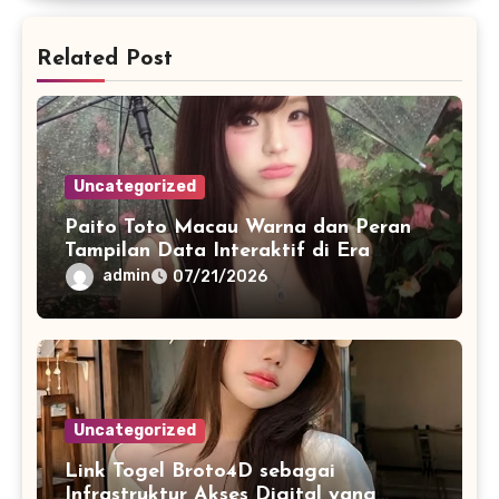
Related Post
Uncategorized
Paito Toto Macau Warna dan Peran
Tampilan Data Interaktif di Era
Informasi Digital Modern
admin
07/21/2026
Uncategorized
Link Togel Broto4D sebagai
Infrastruktur Akses Digital yang