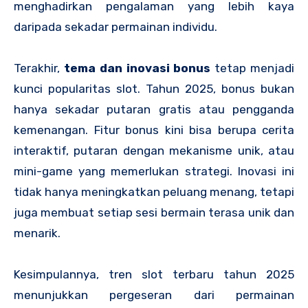
menghadirkan pengalaman yang lebih kaya
daripada sekadar permainan individu.
Terakhir,
tema dan inovasi bonus
tetap menjadi
kunci popularitas slot. Tahun 2025, bonus bukan
hanya sekadar putaran gratis atau pengganda
kemenangan. Fitur bonus kini bisa berupa cerita
interaktif, putaran dengan mekanisme unik, atau
mini-game yang memerlukan strategi. Inovasi ini
tidak hanya meningkatkan peluang menang, tetapi
juga membuat setiap sesi bermain terasa unik dan
menarik.
Kesimpulannya, tren slot terbaru tahun 2025
menunjukkan pergeseran dari permainan