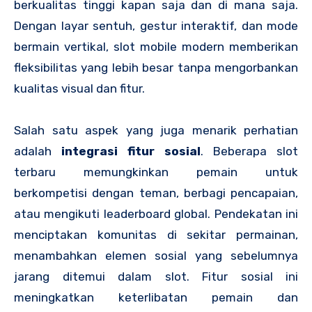
berkualitas tinggi kapan saja dan di mana saja.
Dengan layar sentuh, gestur interaktif, dan mode
bermain vertikal, slot mobile modern memberikan
fleksibilitas yang lebih besar tanpa mengorbankan
kualitas visual dan fitur.
Salah satu aspek yang juga menarik perhatian
adalah
integrasi fitur sosial
. Beberapa slot
terbaru memungkinkan pemain untuk
berkompetisi dengan teman, berbagi pencapaian,
atau mengikuti leaderboard global. Pendekatan ini
menciptakan komunitas di sekitar permainan,
menambahkan elemen sosial yang sebelumnya
jarang ditemui dalam slot. Fitur sosial ini
meningkatkan keterlibatan pemain dan