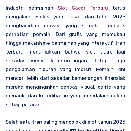
Industri permainan
Slot Gacor Terbaru
terus
mengalami evolusi yang pesat, dan tahun 2025
menghadirkan inovasi yang semakin menarik
perhatian pemain. Dari grafis yang memukau
hingga mekanisme permainan yang interaktif, tren
terbaru menunjukkan bahwa slot tidak lagi
sekadar mesin keberuntungan, tetapi juga
pengalaman hiburan yang imersif. Pemain kini
mencari lebih dari sekadar kemenangan finansial;
mereka menginginkan sensasi visual, cerita yang
menarik, dan keterlibatan yang mendalam dalam
setiap putaran.
Salah satu tren paling mencolok di slot tahun 2025
adalah penggunaan
grafis 3D berkualitas tinggi
.