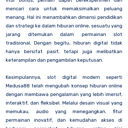
mencari cara untuk memaksimalkan peluang
menang. Hal ini menambahkan dimensi pendidikan
dan strategi ke dalam hiburan online, sesuatu yang
jarang ditemukan dalam permainan slot
tradisional. Dengan begitu, hiburan digital tidak
hanya bersifat pasif, tetapi juga melibatkan
keterampilan dan pengambilan keputusan.
Kesimpulannya, slot digital modern seperti
Medusa88 telah mengubah konsep hiburan online
dengan membawa pengalaman yang lebih imersif,
interaktif, dan fleksibel. Melalui desain visual yang
memukau, audio yang menegangkan, fitur
permainan inovatif, dan kemudahan akses di