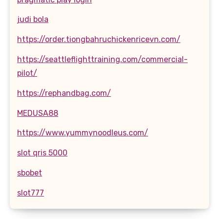
judi bola
https://order.tiongbahruchickenricevn.com/
https://seattleflighttraining.com/commercial-
pilot/
https://rephandbag.com/
MEDUSA88
https://www.yummynoodleus.com/
slot qris 5000
sbobet
slot777