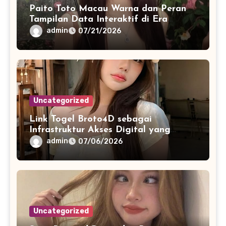
Paito Toto Macau Warna dan Peran
Tampilan Data Interaktif di Era
Informasi Digital Modern
admin
07/21/2026
Uncategorized
Link Togel Broto4D sebagai
Infrastruktur Akses Digital yang
Lebih Stabil dan Cepat
admin
07/06/2026
Uncategorized