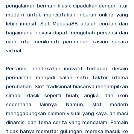
pengalaman bermain klasik dipadukan dengan fitur
modern untuk menciptakan hiburan online yang
lebih imersif. Slot Medusa88 adalah contoh dari
bagaimana inovasi dapat mengubah persepsi dan
cara kita menikmati permainan kasino secara
virtual.
Pertama, pendekatan inovatif terhadap desain
permainan menjadi salah satu faktor utama
perubahan. Slot tradisional biasanya menampilkan
simbol klasik seperti buah, angka, dan ikon
sederhana lainnya. Namun, slot modern
menggabungkan elemen visual yang kaya, animasi
dinamis, dan tema cerita yang mendalam. Pemain
tidak hanya memutar gulungan; mereka masuk ke