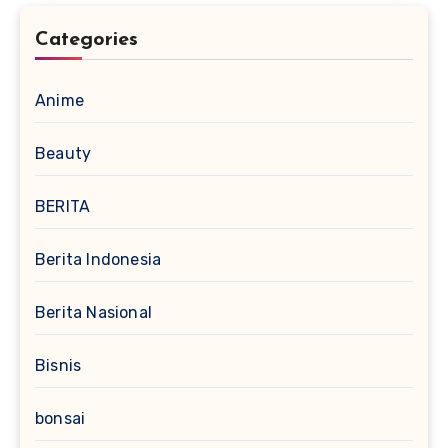
Categories
Anime
Beauty
BERITA
Berita Indonesia
Berita Nasional
Bisnis
bonsai