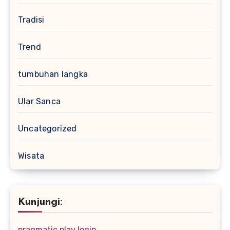
Tradisi
Trend
tumbuhan langka
Ular Sanca
Uncategorized
Wisata
Kunjungi:
pragmatic play login