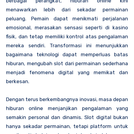
berbagai perangkat, hiburan online kini
menawarkan lebih dari sekadar permainan
peluang. Pemain dapat menikmati perjalanan
emosional, merasakan sensasi seperti di kasino
fisik, dan tetap memiliki kontrol atas pengalaman
mereka sendiri. Transformasi ini menunjukkan
bagaimana teknologi dapat memperluas batas
hiburan, mengubah slot dari permainan sederhana
menjadi fenomena digital yang memikat dan
berkesan.
Dengan terus berkembangnya inovasi, masa depan
hiburan online menjanjikan pengalaman yang
semakin personal dan dinamis. Slot digital bukan
hanya sekadar permainan, tetapi platform untuk