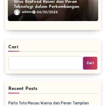
Situs Broto4d Resmi dan Peran
Teknologi dalam Perkembangan
Platform Online
admin
06/30/2026
Cari
Cari
Recent Posts
Paito Toto Macau Warna dan Peran Tampilan