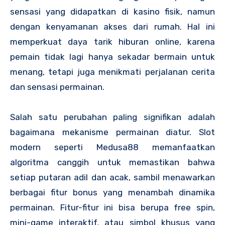
sensasi yang didapatkan di kasino fisik, namun
dengan kenyamanan akses dari rumah. Hal ini
memperkuat daya tarik hiburan online, karena
pemain tidak lagi hanya sekadar bermain untuk
menang, tetapi juga menikmati perjalanan cerita
dan sensasi permainan.
Salah satu perubahan paling signifikan adalah
bagaimana mekanisme permainan diatur. Slot
modern seperti Medusa88 memanfaatkan
algoritma canggih untuk memastikan bahwa
setiap putaran adil dan acak, sambil menawarkan
berbagai fitur bonus yang menambah dinamika
permainan. Fitur-fitur ini bisa berupa free spin,
mini-game interaktif, atau simbol khusus yang