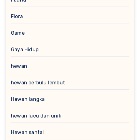
Flora
Game
Gaya Hidup
hewan
hewan berbulu lembut
Hewan langka
hewan lucu dan unik
Hewan santai