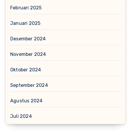
Februari 2025
Januari 2025
Desember 2024
November 2024
Oktober 2024
September 2024
Agustus 2024
Juli 2024