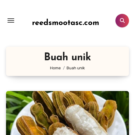
Lewati
ke
konten
reedsmootasc.com
Buah unik
Home
Buah unik