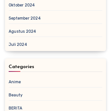
Oktober 2024
September 2024
Agustus 2024
Juli 2024
Categories
Anime
Beauty
BERITA