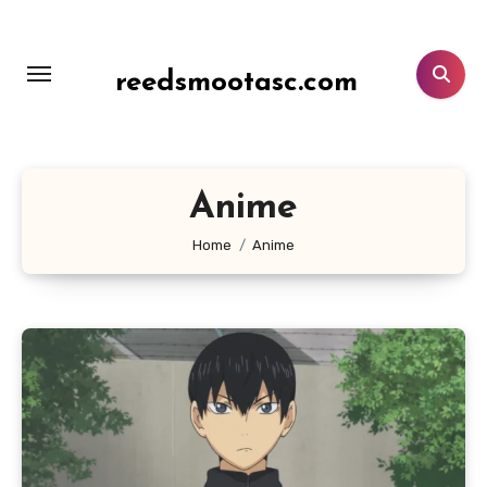
Lewati
ke
konten
reedsmootasc.com
Anime
Home
Anime