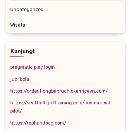
Uncategorized
Wisata
Kunjungi:
pragmatic play login
judi bola
https://order.tiongbahruchickenricevn.com/
https://seattleflighttraining.com/commercial-
pilot/
https://rephandbag.com/