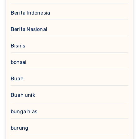
Berita Indonesia
Berita Nasional
Bisnis
bonsai
Buah
Buah unik
bunga hias
burung