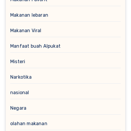
Makanan lebaran
Makanan Viral
Manfaat buah Alpukat
Misteri
Narkotika
nasional
Negara
olahan makanan