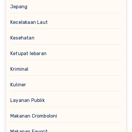
Jepang
Kecelakaan Laut
Kesehatan
Ketupat lebaran
Kriminal
Kuliner
Layanan Publik
Makanan Cromboloni
Makanan Favorit