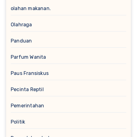
olahan makanan.
Olahraga
Panduan
Parfum Wanita
Paus Fransiskus
Pecinta Reptil
Pemerintahan
Politik