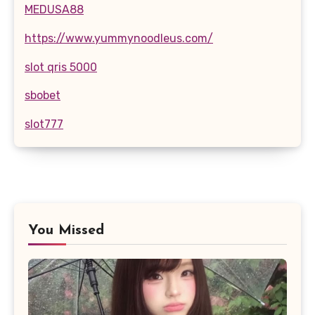
MEDUSA88
https://www.yummynoodleus.com/
slot qris 5000
sbobet
slot777
You Missed