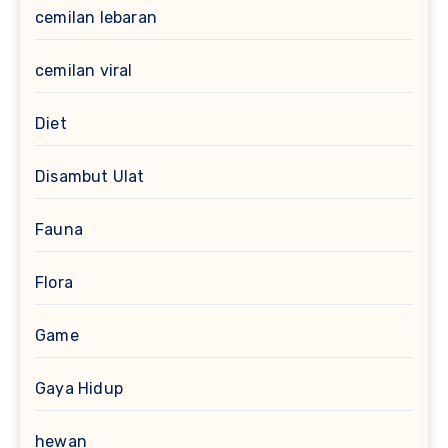
cemilan lebaran
cemilan viral
Diet
Disambut Ulat
Fauna
Flora
Game
Gaya Hidup
hewan