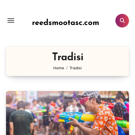
Lewati
ke
konten
reedsmootasc.com
Tradisi
Home
Tradisi