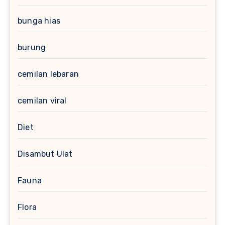
bunga hias
burung
cemilan lebaran
cemilan viral
Diet
Disambut Ulat
Fauna
Flora