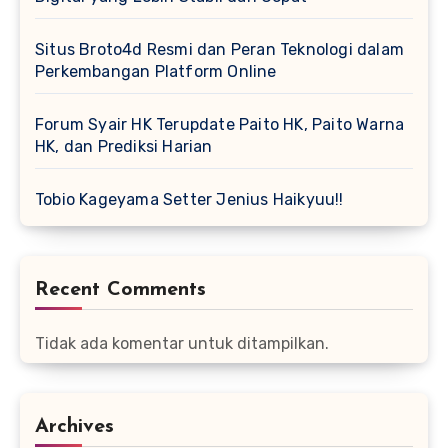
Situs Broto4d Resmi dan Peran Teknologi dalam
Perkembangan Platform Online
Forum Syair HK Terupdate Paito HK, Paito Warna
HK, dan Prediksi Harian
Tobio Kageyama Setter Jenius Haikyuu!!
Recent Comments
Tidak ada komentar untuk ditampilkan.
Archives