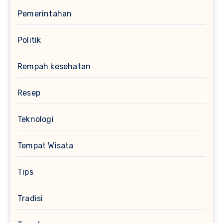
Pemerintahan
Politik
Rempah kesehatan
Resep
Teknologi
Tempat Wisata
Tips
Tradisi