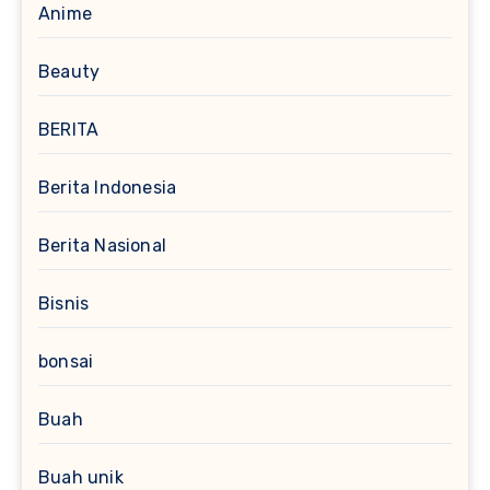
Anime
Beauty
BERITA
Berita Indonesia
Berita Nasional
Bisnis
bonsai
Buah
Buah unik