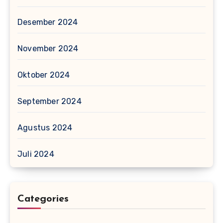
Desember 2024
November 2024
Oktober 2024
September 2024
Agustus 2024
Juli 2024
Categories