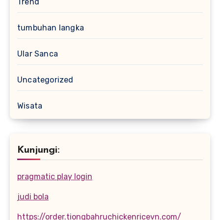
Trend
tumbuhan langka
Ular Sanca
Uncategorized
Wisata
Kunjungi:
pragmatic play login
judi bola
https://order.tiongbahruchickenricevn.com/