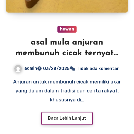
hewan
asal mula anjuran
membunuh cicak ternyata
berawal dari kebakaran di
admin
03/28/2025
Tidak ada komentar
baitul maqdis
Anjuran untuk membunuh cicak memiliki akar
yang dalam dalam tradisi dan cerita rakyat,
khususnya di…
Baca Lebih Lanjut