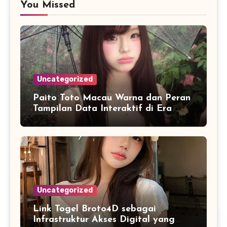
You Missed
Uncategorized
Paito Toto Macau Warna dan Peran
Tampilan Data Interaktif di Era
Informasi Digital Modern
Uncategorized
Link Togel Broto4D sebagai
Infrastruktur Akses Digital yang