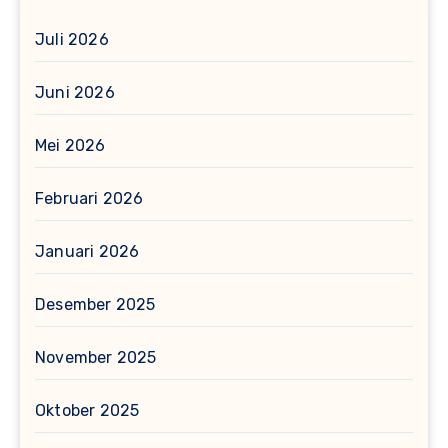
Juli 2026
Juni 2026
Mei 2026
Februari 2026
Januari 2026
Desember 2025
November 2025
Oktober 2025