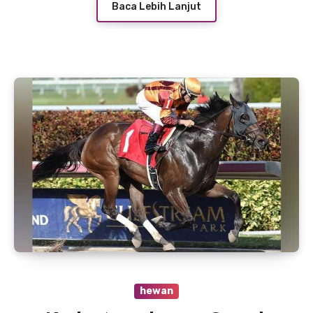
Baca Lebih Lanjut
hewan