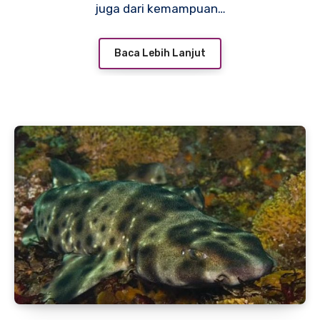
juga dari kemampuan…
Baca Lebih Lanjut