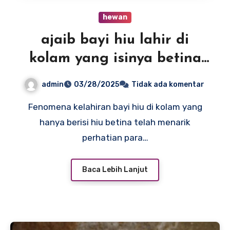
hewan
ajaib bayi hiu lahir di
kolam yang isinya betina
semua
admin
03/28/2025
Tidak ada komentar
Fenomena kelahiran bayi hiu di kolam yang
hanya berisi hiu betina telah menarik
perhatian para…
Baca Lebih Lanjut