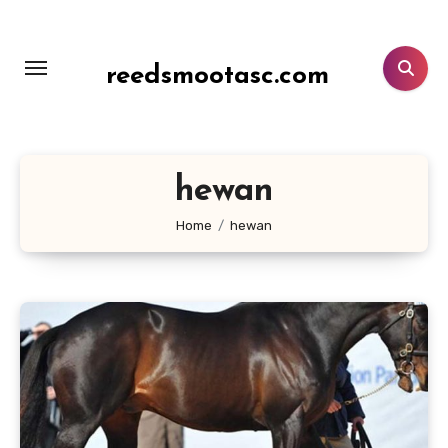
Lewati
ke
konten
reedsmootasc.com
hewan
Home
hewan