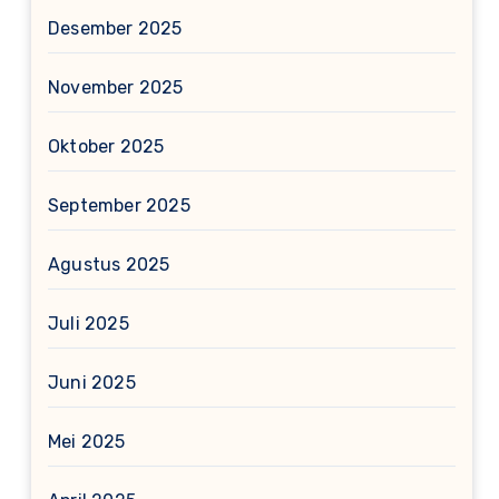
Desember 2025
November 2025
Oktober 2025
September 2025
Agustus 2025
Juli 2025
Juni 2025
Mei 2025