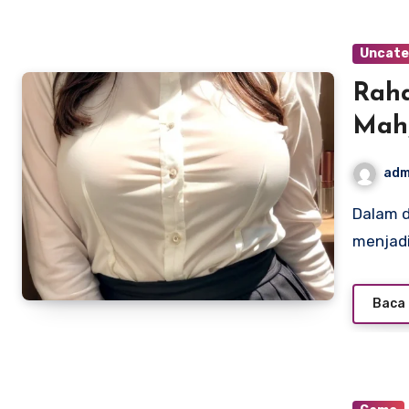
Uncate
Raha
Mahj
Bal
adm
Dalam dunia permainan Slot Mahjong modern, Slot Mahjong
menjadi
Baca 