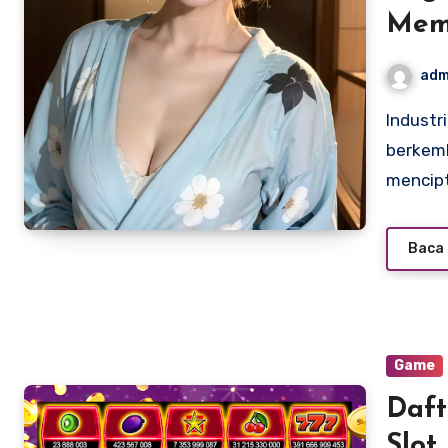
Mem
Pers
adm
Industri perjudian daring slot kamboja gacor telah
berkemb
mencip
Baca 
Game
Daft
Slot