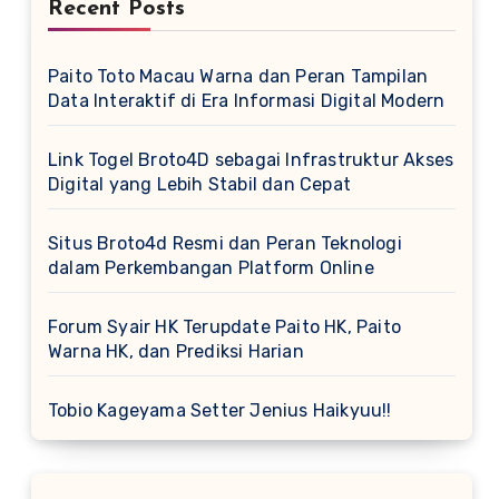
Recent Posts
Paito Toto Macau Warna dan Peran Tampilan
Data Interaktif di Era Informasi Digital Modern
Link Togel Broto4D sebagai Infrastruktur Akses
Digital yang Lebih Stabil dan Cepat
Situs Broto4d Resmi dan Peran Teknologi
dalam Perkembangan Platform Online
Forum Syair HK Terupdate Paito HK, Paito
Warna HK, dan Prediksi Harian
Tobio Kageyama Setter Jenius Haikyuu!!