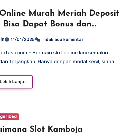
 Online Murah Meriah Deposit
 Bisa Dapat Bonus dan
pot!
in
11/01/2025
Tidak ada komentar
an terjangkau. Hanya dengan modal kecil, siapa…
Lebih Lanjut
gorized
aimana Slot Kamboja