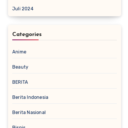
Juli 2024
Categories
Anime
Beauty
BERITA
Berita Indonesia
Berita Nasional
Bisnis