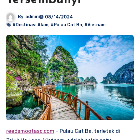
Tersembunyi
By
admin
08/14/2024
#Destinasi Alam
,
#Pulau Cat Ba
,
#Vietnam
reedsmootasc.com
– Pulau Cat Ba, terletak di