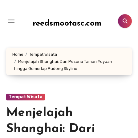
Lewati
ke
konten
reedsmootasc.com
Home
Tempat Wisata
Menjelajah Shanghai: Dari Pesona Taman Yuyuan
hingga Gemerlap Pudong Skyline
Tempat Wisata
Menjelajah
Shanghai: Dari