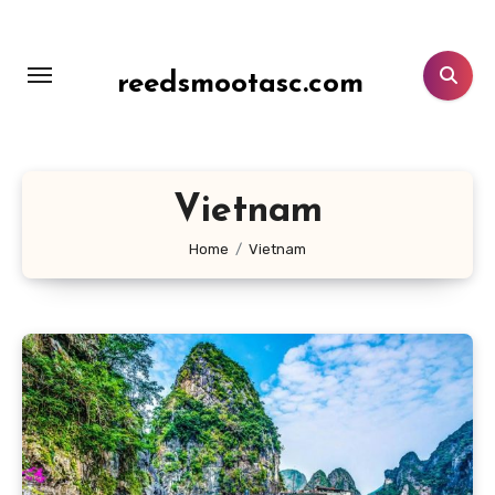
Lewati
ke
konten
reedsmootasc.com
Vietnam
Home
Vietnam