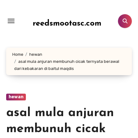
Lewati
ke
konten
reedsmootasc.com
Home
hewan
asal mula anjuran membunuh cicak ternyata berawal
dari kebakaran di baitul maqdis
hewan
asal mula anjuran
membunuh cicak