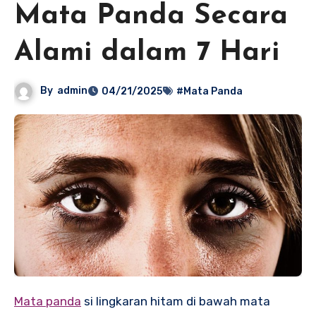
Mata Panda Secara
Alami dalam 7 Hari
By
admin
04/21/2025
#Mata Panda
Mata panda
si lingkaran hitam di bawah mata