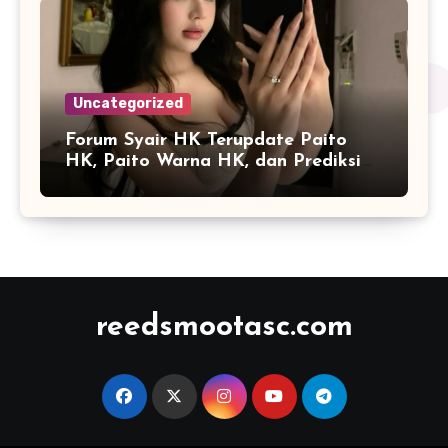
Uncategorized
Forum Syair HK Terupdate Paito
HK, Paito Warna HK, dan Prediksi
Harian
reedsmootasc.com