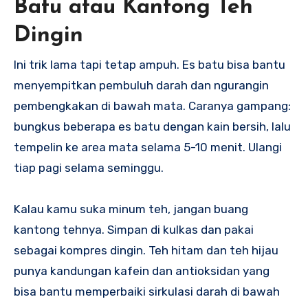
Batu atau Kantong Teh
Dingin
Ini trik lama tapi tetap ampuh. Es batu bisa bantu
menyempitkan pembuluh darah dan ngurangin
pembengkakan di bawah mata. Caranya gampang:
bungkus beberapa es batu dengan kain bersih, lalu
tempelin ke area mata selama 5-10 menit. Ulangi
tiap pagi selama seminggu.
Kalau kamu suka minum teh, jangan buang
kantong tehnya. Simpan di kulkas dan pakai
sebagai kompres dingin. Teh hitam dan teh hijau
punya kandungan kafein dan antioksidan yang
bisa bantu memperbaiki sirkulasi darah di bawah