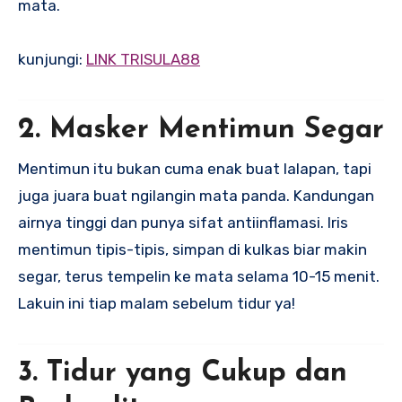
mata.
kunjungi:
LINK TRISULA88
2. Masker Mentimun Segar
Mentimun itu bukan cuma enak buat lalapan, tapi
juga juara buat ngilangin mata panda. Kandungan
airnya tinggi dan punya sifat antiinflamasi. Iris
mentimun tipis-tipis, simpan di kulkas biar makin
segar, terus tempelin ke mata selama 10-15 menit.
Lakuin ini tiap malam sebelum tidur ya!
3. Tidur yang Cukup dan