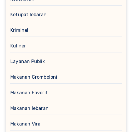
Ketupat lebaran
Kriminal
Kuliner
Layanan Publik
Makanan Cromboloni
Makanan Favorit
Makanan lebaran
Makanan Viral