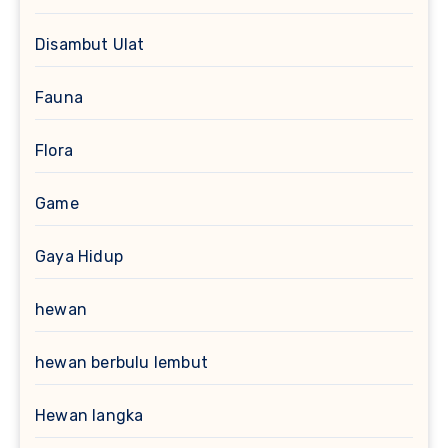
Disambut Ulat
Fauna
Flora
Game
Gaya Hidup
hewan
hewan berbulu lembut
Hewan langka