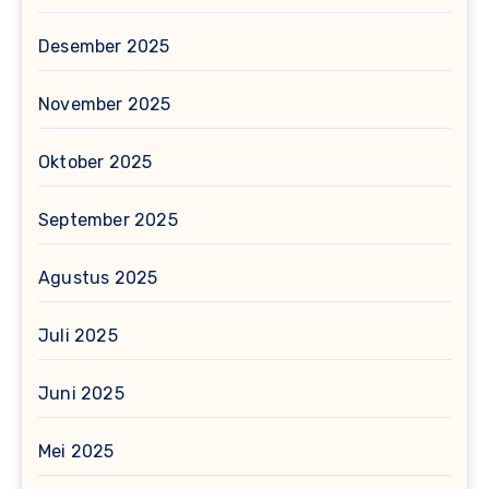
Desember 2025
November 2025
Oktober 2025
September 2025
Agustus 2025
Juli 2025
Juni 2025
Mei 2025