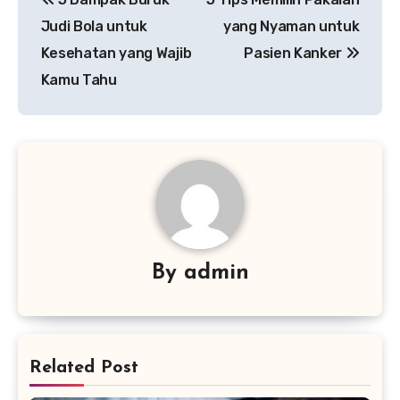
pos
Judi Bola untuk
yang Nyaman untuk
Kesehatan yang Wajib
Pasien Kanker
Kamu Tahu
By
admin
Related Post