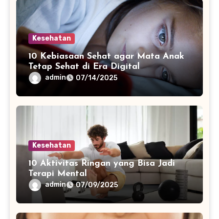
Kesehatan
10 Kebiasaan Sehat agar Mata Anak
Tetap Sehat di Era Digital
admin
07/14/2025
Kesehatan
10 Aktivitas Ringan yang Bisa Jadi
Terapi Mental
admin
07/09/2025