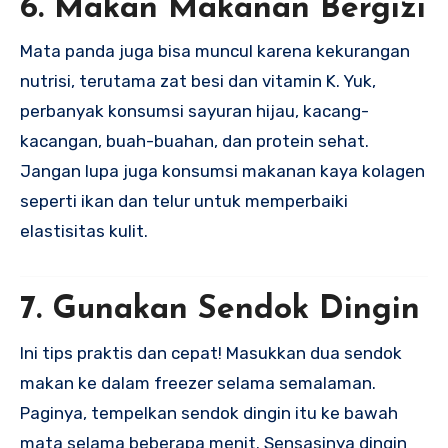
6. Makan Makanan Bergizi
Mata panda juga bisa muncul karena kekurangan
nutrisi, terutama zat besi dan vitamin K. Yuk,
perbanyak konsumsi sayuran hijau, kacang-
kacangan, buah-buahan, dan protein sehat.
Jangan lupa juga konsumsi makanan kaya kolagen
seperti ikan dan telur untuk memperbaiki
elastisitas kulit.
7. Gunakan Sendok Dingin
Ini tips praktis dan cepat! Masukkan dua sendok
makan ke dalam freezer selama semalaman.
Paginya, tempelkan sendok dingin itu ke bawah
mata selama beberapa menit. Sensasinya dingin