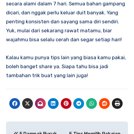
secara alami dalam 7 hari. Semua bahan gampang
dicari, dan nggak perlu keluar duit banyak. Yang
penting konsisten dan sayang sama diri sendiri.
Yuk, mulai dari sekarang rawat matamu, biar
wajahmu bisa selalu cerah dan segar setiap hari!
Kalau kamu punya tips lain yang biasa kamu pakai,
boleh banget share ya. Siapa tahu bisa jadi
tambahan trik buat yang lain juga!
Navigasi
5 Dampak Buruk
5 Tips Memilih Pakaian