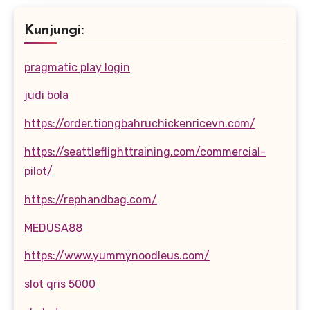
Kunjungi:
pragmatic play login
judi bola
https://order.tiongbahruchickenricevn.com/
https://seattleflighttraining.com/commercial-
pilot/
https://rephandbag.com/
MEDUSA88
https://www.yummynoodleus.com/
slot qris 5000