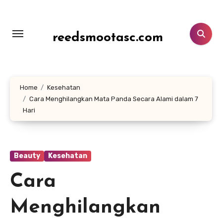
Lewati
ke
konten
reedsmootasc.com
Home
Kesehatan
Cara Menghilangkan Mata Panda Secara Alami dalam 7
Hari
Beauty
Kesehatan
Cara
Menghilangkan