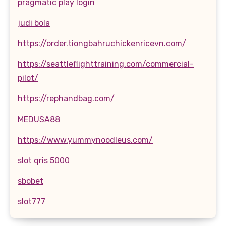
pragmatic play login
judi bola
https://order.tiongbahruchickenricevn.com/
https://seattleflighttraining.com/commercial-
pilot/
https://rephandbag.com/
MEDUSA88
https://www.yummynoodleus.com/
slot qris 5000
sbobet
slot777