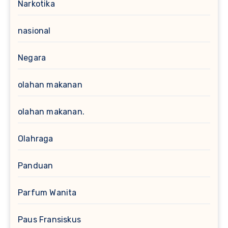
Narkotika
nasional
Negara
olahan makanan
olahan makanan.
Olahraga
Panduan
Parfum Wanita
Paus Fransiskus