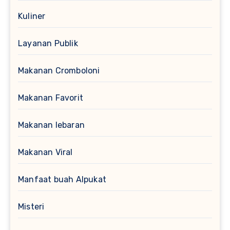
Kuliner
Layanan Publik
Makanan Cromboloni
Makanan Favorit
Makanan lebaran
Makanan Viral
Manfaat buah Alpukat
Misteri