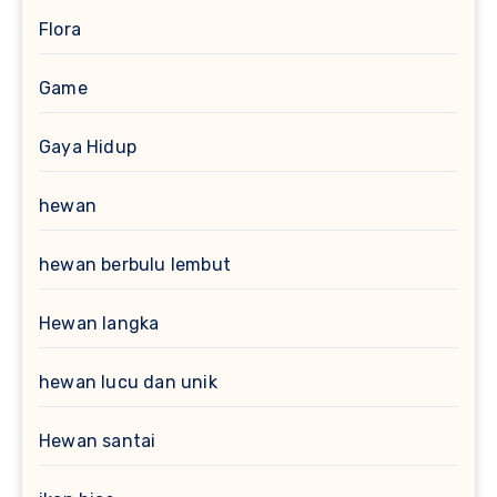
Flora
Game
Gaya Hidup
hewan
hewan berbulu lembut
Hewan langka
hewan lucu dan unik
Hewan santai