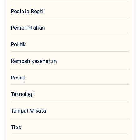
Pecinta Reptil
Pemerintahan
Politik
Rempah kesehatan
Resep
Teknologi
Tempat Wisata
Tips