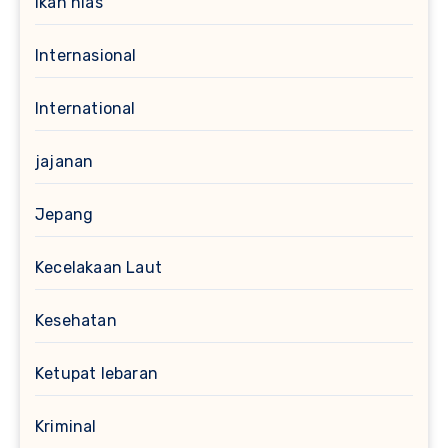
ikan hias
Internasional
International
jajanan
Jepang
Kecelakaan Laut
Kesehatan
Ketupat lebaran
Kriminal