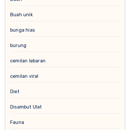
Buah unik
bunga hias
burung
cemilan lebaran
cemilan viral
Diet
Disambut Ulat
Fauna