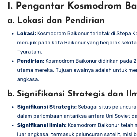
1. Pengantar Kosmodrom Ba
a. Lokasi dan Pendirian
Lokasi:
Kosmodrom Baikonur terletak di Stepa K
merujuk pada kota Baikonur yang berjarak sekita
Tyuratam.
Pendirian:
Kosmodrom Baikonur didirikan pada 2 
utama mereka. Tujuan awalnya adalah untuk mend
angkasa.
b. Signifikansi Strategis dan Il
Signifikansi Strategis:
Sebagai situs peluncura
dalam perlombaan antariksa antara Uni Soviet da
Signifikansi Ilmiah:
Kosmodrom Baikonur telah me
luar angkasa, termasuk peluncuran satelit, misi b