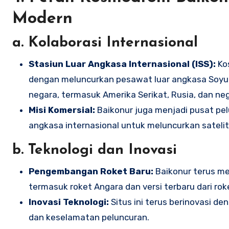
Modern
a. Kolaborasi Internasional
Stasiun Luar Angkasa Internasional (ISS):
Ko
dengan meluncurkan pesawat luar angkasa Soyuz d
negara, termasuk Amerika Serikat, Rusia, dan ne
Misi Komersial:
Baikonur juga menjadi pusat pel
angkasa internasional untuk meluncurkan satelit 
b. Teknologi dan Inovasi
Pengembangan Roket Baru:
Baikonur terus me
termasuk roket Angara dan versi terbaru dari rok
Inovasi Teknologi:
Situs ini terus berinovasi d
dan keselamatan peluncuran.