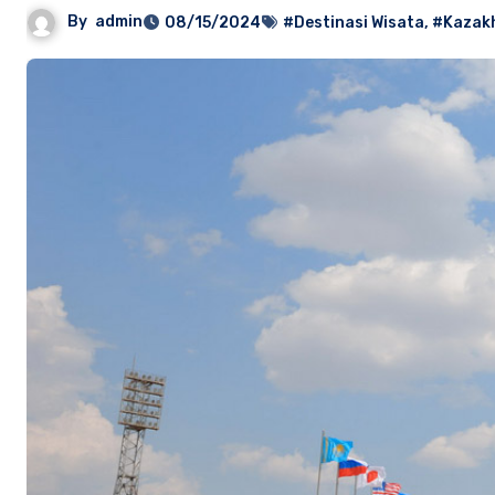
By
admin
08/15/2024
#Destinasi Wisata
,
#Kazak