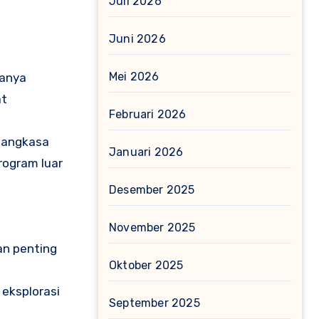
Juli 2026
Juni 2026
Mei 2026
manya
at
Februari 2026
r angkasa
Januari 2026
rogram luar
Desember 2025
November 2025
an penting
Oktober 2025
 eksplorasi
September 2025