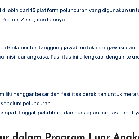
.
ki lebih dari 15 platform peluncuran yang digunakan unt
 Proton, Zenit, dan lainnya.
i di Baikonur bertanggung jawab untuk mengawasi dan
isi luar angkasa. Fasilitas ini dilengkapi dengan tekno
iliki hanggar besar dan fasilitas perakitan untuk merak
 sebelum peluncuran.
tempat tinggal, pelatihan, dan persiapan bagi astronot 
nur dalam Program Luar Angk