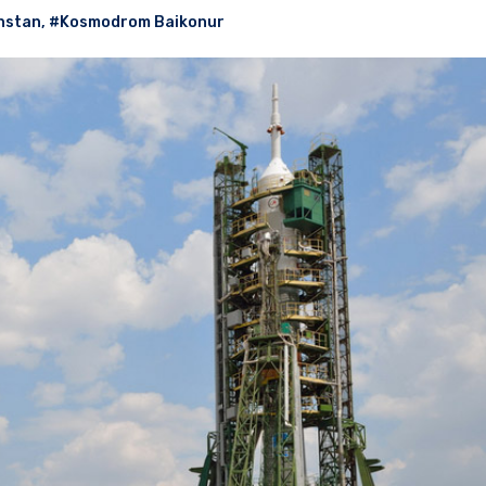
hstan
,
#Kosmodrom Baikonur