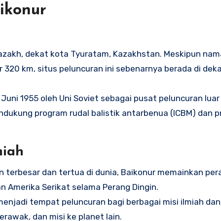
ikonur
azakh, dekat kota Tyuratam, Kazakhstan. Meskipun na
r 320 km, situs peluncuran ini sebenarnya berada di dek
Juni 1955 oleh Uni Soviet sebagai pusat peluncuran lua
ukung program rudal balistik antarbenua (ICBM) dan p
miah
n terbesar dan tertua di dunia, Baikonur memainkan per
n Amerika Serikat selama Perang Dingin.
njadi tempat peluncuran bagi berbagai misi ilmiah dan
erawak, dan misi ke planet lain.