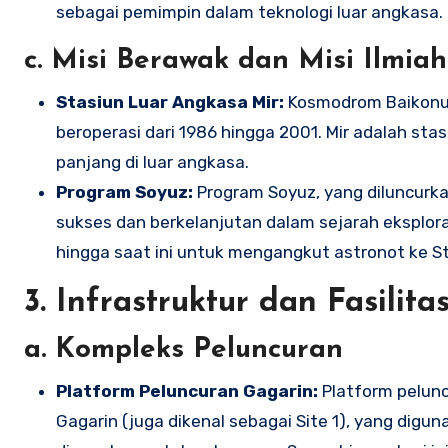
sebagai pemimpin dalam teknologi luar angkasa.
c. Misi Berawak dan Misi Ilmia
Stasiun Luar Angkasa Mir:
Kosmodrom Baikonur 
beroperasi dari 1986 hingga 2001. Mir adalah sta
panjang di luar angkasa.
Program Soyuz:
Program Soyuz, yang diluncurka
sukses dan berkelanjutan dalam sejarah eksplor
hingga saat ini untuk mengangkut astronot ke St
3. Infrastruktur dan Fasili
a. Kompleks Peluncuran
Platform Peluncuran Gagarin:
Platform pelunc
Gagarin (juga dikenal sebagai Site 1), yang digu