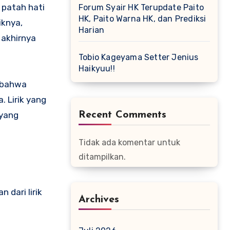
 patah hati
Forum Syair HK Terupdate Paito
HK, Paito Warna HK, dan Prediksi
iknya,
Harian
akhirnya
Tobio Kageyama Setter Jenius
Haikyuu!!
n bahwa
 Lirik yang
 yang
Recent Comments
Tidak ada komentar untuk
ditampilkan.
dari lirik
Archives