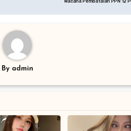
Wacana Pembatalan PPN 12 
By
admin