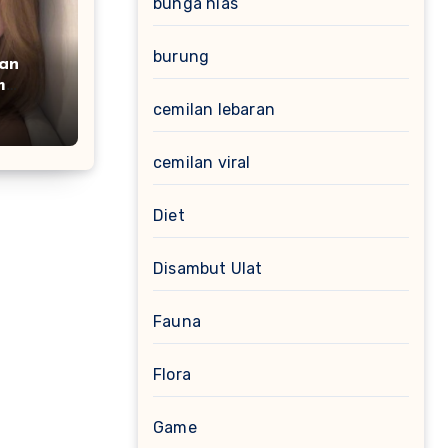
bunga hias
burung
dan
m
rm
cemilan lebaran
cemilan viral
Diet
Disambut Ulat
Fauna
Flora
Game