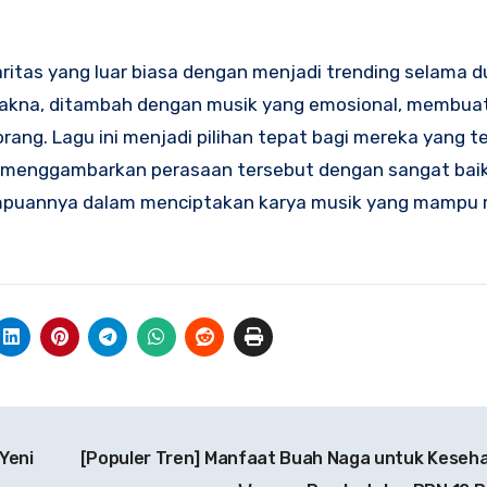
aritas yang luar biasa dengan menjadi trending selama 
makna, ditambah dengan musik yang emosional, membuat 
ng. Lagu ini menjadi pilihan tepat bagi mereka yang t
 menggambarkan perasaan tersebut dengan sangat baik.
ampuannya dalam menciptakan karya musik yang mampu
Yeni
[Populer Tren] Manfaat Buah Naga untuk Keseh