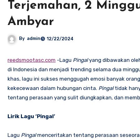
Terjemahan, 2 Minggu
Ambyar
By
admin
12/22/2024
reedsmootasc.com
-Lagu
Pingal
yang dibawakan oleh
di Indonesia dan menjadi trending selama dua minggu
khas, lagu ini sukses menggugah emosi banyak oran
kekecewaan dalam hubungan cinta.
Pingal
tidak han
tentang perasaan yang sulit diungkapkan, dan mem
Lirik Lagu ‘Pingal’
Lagu
Pingal
menceritakan tentang perasaan seseoran