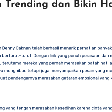
 Trending dan Bikin Ha
 Denny Caknan telah berhasil menarik perhatian banya
 berturut-turut. Dengan lirik yang penuh perasaan dan 
g, terutama mereka yang pernah merasakan patah hati 
ya menghibur, tetapi juga menyampaikan pesan yang m
buat pendengarnya merasakan getaran emosional yang 
g yang tengah merasakan kesedihan karena cinta yang