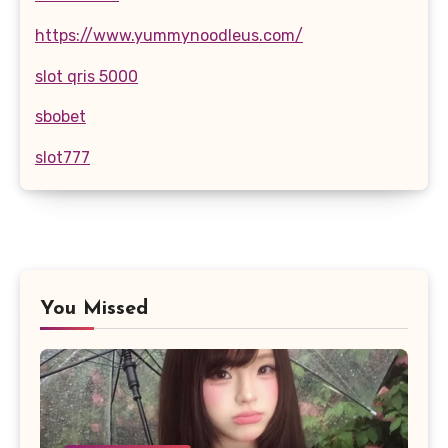
https://www.yummynoodleus.com/
slot qris 5000
sbobet
slot777
You Missed