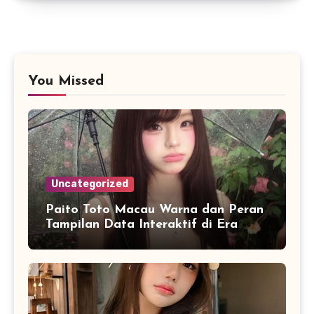
You Missed
Uncategorized
Paito Toto Macau Warna dan Peran
Tampilan Data Interaktif di Era
Informasi Digital Modern