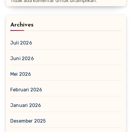
Tidak ada komentar untuk ditampilkan.
Archives
Juli 2026
Juni 2026
Mei 2026
Februari 2026
Januari 2026
Desember 2025