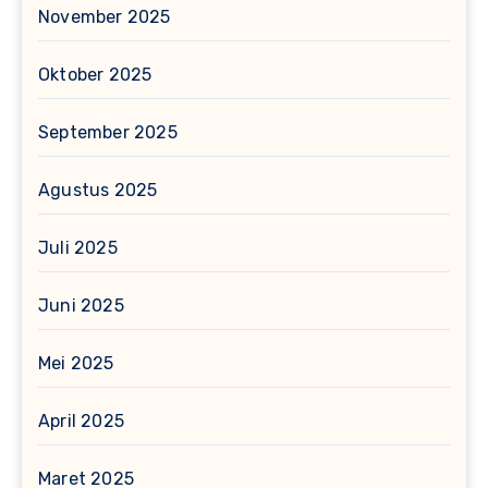
November 2025
Oktober 2025
September 2025
Agustus 2025
Juli 2025
Juni 2025
Mei 2025
April 2025
Maret 2025