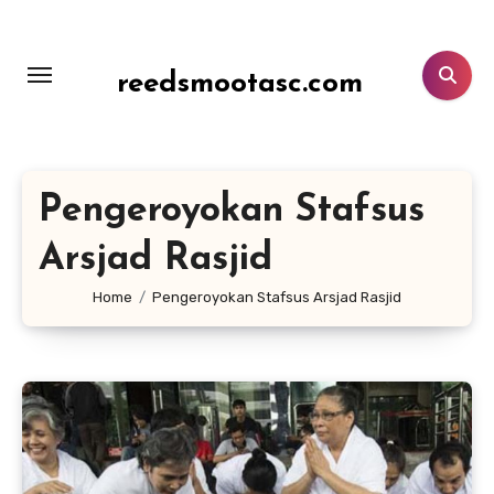
Lewati
ke
konten
reedsmootasc.com
Pengeroyokan Stafsus
Arsjad Rasjid
Home
Pengeroyokan Stafsus Arsjad Rasjid