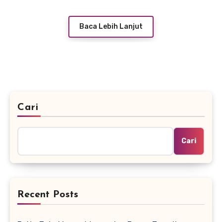
Baca Lebih Lanjut
Cari
Cari
Recent Posts