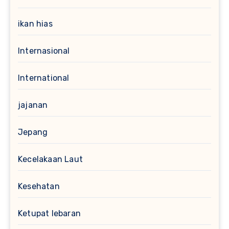
ikan hias
Internasional
International
jajanan
Jepang
Kecelakaan Laut
Kesehatan
Ketupat lebaran