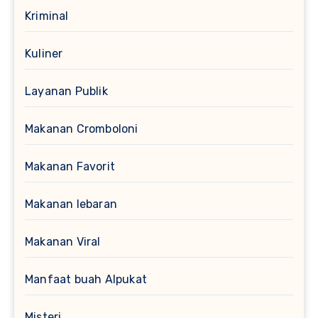
Kriminal
Kuliner
Layanan Publik
Makanan Cromboloni
Makanan Favorit
Makanan lebaran
Makanan Viral
Manfaat buah Alpukat
Misteri