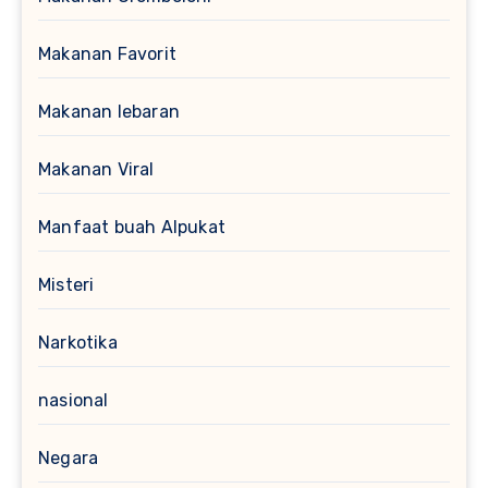
Makanan Favorit
Makanan lebaran
Makanan Viral
Manfaat buah Alpukat
Misteri
Narkotika
nasional
Negara