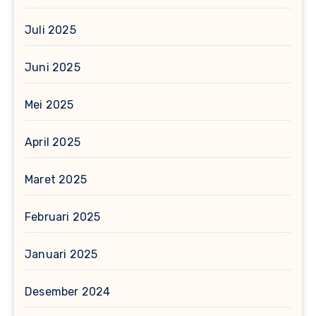
Juli 2025
Juni 2025
Mei 2025
April 2025
Maret 2025
Februari 2025
Januari 2025
Desember 2024