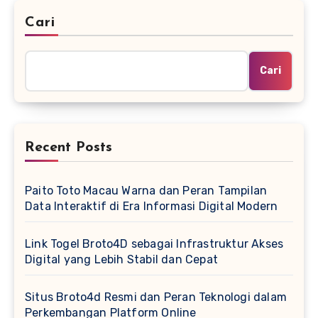
Cari
Cari
Recent Posts
Paito Toto Macau Warna dan Peran Tampilan
Data Interaktif di Era Informasi Digital Modern
Link Togel Broto4D sebagai Infrastruktur Akses
Digital yang Lebih Stabil dan Cepat
Situs Broto4d Resmi dan Peran Teknologi dalam
Perkembangan Platform Online