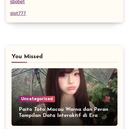
sbobet
slot777
You Missed
Uncategorized
Paito Toto Macau Warna dan Peran
Tampilan Data Interaktif di Era
Informasi Digital Modern