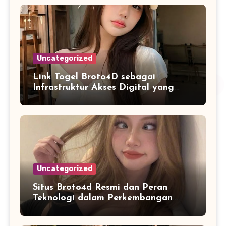
Uncategorized
Link Togel Broto4D sebagai
Infrastruktur Akses Digital yang
Lebih Stabil dan Cepat
Uncategorized
Situs Broto4d Resmi dan Peran
Teknologi dalam Perkembangan
Platform Online