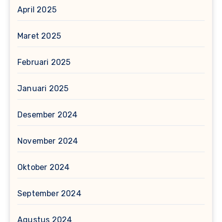
April 2025
Maret 2025
Februari 2025
Januari 2025
Desember 2024
November 2024
Oktober 2024
September 2024
Agustus 2024