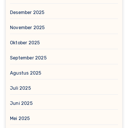
Desember 2025
November 2025
Oktober 2025
September 2025
Agustus 2025
Juli 2025
Juni 2025
Mei 2025