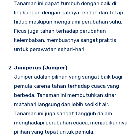
Tanaman ini dapat tumbuh dengan baik di
lingkungan dengan cahaya rendah dan tetap
hidup meskipun mengalami perubahan suhu.
Ficus juga tahan terhadap perubahan
kelembaban, membuatnya sangat praktis
untuk perawatan sehari-hari.
Juniperus (Juniper)
Juniper adalah pilihan yang sangat baik bagi
pemula karena tahan terhadap cuaca yang
berbeda. Tanaman ini membutuhkan sinar
matahari langsung dan lebih sedikit air.
Tanaman ini juga sangat tangguh dalam
menghadapi perubahan cuaca, menjadikannya
pilihan yang tepat untuk pemula.