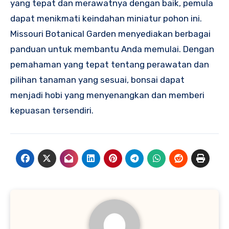
yang tepat dan merawatnya dengan baik, pemula
dapat menikmati keindahan miniatur pohon ini.
Missouri Botanical Garden menyediakan berbagai
panduan untuk membantu Anda memulai. Dengan
pemahaman yang tepat tentang perawatan dan
pilihan tanaman yang sesuai, bonsai dapat
menjadi hobi yang menyenangkan dan memberi
kepuasan tersendiri.