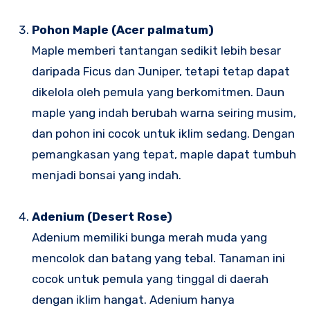
Pohon Maple (Acer palmatum)
Maple memberi tantangan sedikit lebih besar
daripada Ficus dan Juniper, tetapi tetap dapat
dikelola oleh pemula yang berkomitmen. Daun
maple yang indah berubah warna seiring musim,
dan pohon ini cocok untuk iklim sedang. Dengan
pemangkasan yang tepat, maple dapat tumbuh
menjadi bonsai yang indah.
Adenium (Desert Rose)
Adenium memiliki bunga merah muda yang
mencolok dan batang yang tebal. Tanaman ini
cocok untuk pemula yang tinggal di daerah
dengan iklim hangat. Adenium hanya