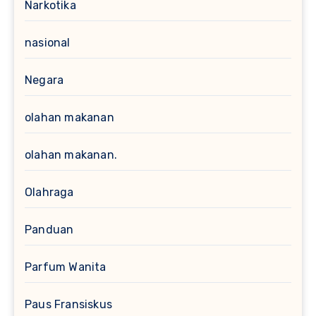
Narkotika
nasional
Negara
olahan makanan
olahan makanan.
Olahraga
Panduan
Parfum Wanita
Paus Fransiskus