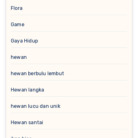
Flora
Game
Gaya Hidup
hewan
hewan berbulu lembut
Hewan langka
hewan lucu dan unik
Hewan santai