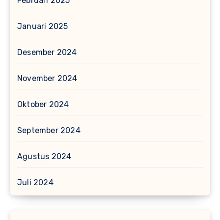
Februari 2025
Januari 2025
Desember 2024
November 2024
Oktober 2024
September 2024
Agustus 2024
Juli 2024