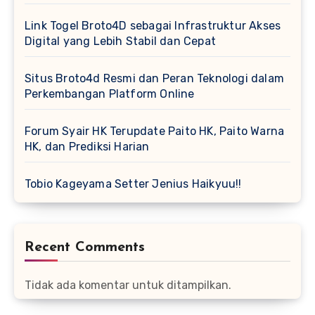
Link Togel Broto4D sebagai Infrastruktur Akses
Digital yang Lebih Stabil dan Cepat
Situs Broto4d Resmi dan Peran Teknologi dalam
Perkembangan Platform Online
Forum Syair HK Terupdate Paito HK, Paito Warna
HK, dan Prediksi Harian
Tobio Kageyama Setter Jenius Haikyuu!!
Recent Comments
Tidak ada komentar untuk ditampilkan.