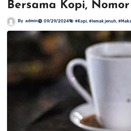
Bersama Kopi, Nomor 
By
admin
09/29/2024
#Kopi
,
#lemak jenuh
,
#Maka