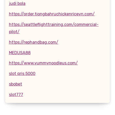
judi bola
https://order.tiongbahruchickenricevn.com/
https://seattleflighttraining.com/commercial-
pilot/
https://rephandbag.com/
MEDUSA88
https://www.yummynoodleus.com/
slot qris 5000
sbobet
slot777