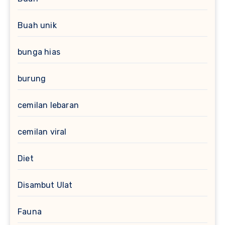
Buah unik
bunga hias
burung
cemilan lebaran
cemilan viral
Diet
Disambut Ulat
Fauna