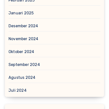
Februari 2025
Januari 2025
Desember 2024
November 2024
Oktober 2024
September 2024
Agustus 2024
Juli 2024