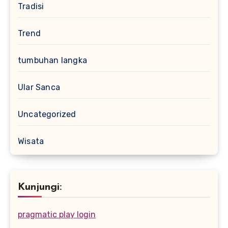
Tradisi
Trend
tumbuhan langka
Ular Sanca
Uncategorized
Wisata
Kunjungi:
pragmatic play login