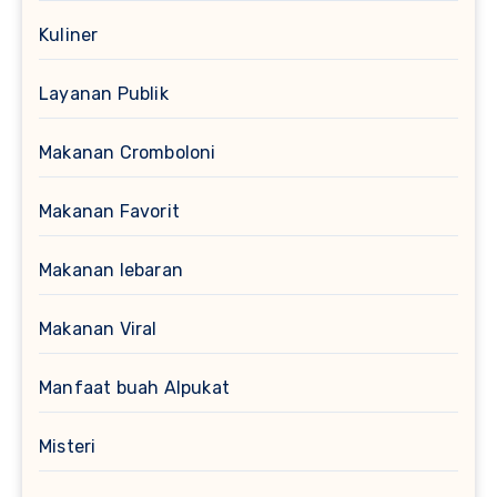
Kuliner
Layanan Publik
Makanan Cromboloni
Makanan Favorit
Makanan lebaran
Makanan Viral
Manfaat buah Alpukat
Misteri