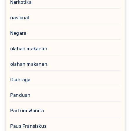
Narkotika
nasional
Negara
olahan makanan
olahan makanan.
Olahraga
Panduan
Parfum Wanita
Paus Fransiskus