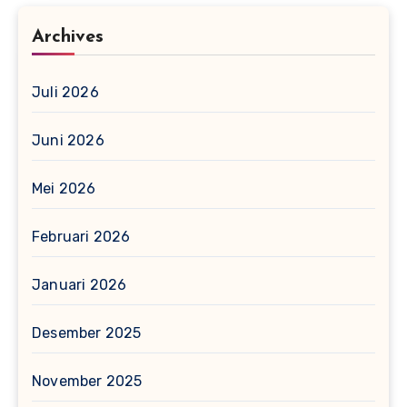
Archives
Juli 2026
Juni 2026
Mei 2026
Februari 2026
Januari 2026
Desember 2025
November 2025