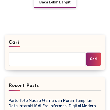
Baca Lebih Lanjut
Cari
Cari
Recent Posts
Paito Toto Macau Warna dan Peran Tampilan
Data Interaktif di Era Informasi Digital Modern