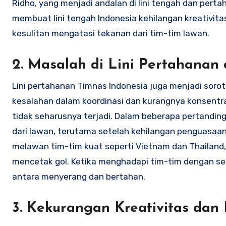
Ridho, yang menjadi andalan di lini tengah dan pert
membuat lini tengah Indonesia kehilangan kreativita
kesulitan mengatasi tekanan dari tim-tim lawan.
2.
Masalah di Lini Pertahanan
Lini pertahanan Timnas Indonesia juga menjadi sorot
kesalahan dalam koordinasi dan kurangnya konsentra
tidak seharusnya terjadi. Dalam beberapa pertanding
dari lawan, terutama setelah kehilangan penguasaan b
melawan tim-tim kuat seperti Vietnam dan Thailand,
mencetak gol. Ketika menghadapi tim-tim dengan se
antara menyerang dan bertahan.
3.
Kekurangan Kreativitas dan 