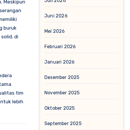
Juli 2026
n. Meskipun
 serangan
Juni 2026
memiliki
g buruk
Mei 2026
olid, di
Februari 2026
Januari 2026
cedera
Desember 2025
utama
ualitas tim
November 2025
ntuk lebih
Oktober 2025
September 2025