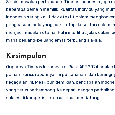
Selain masalah pertahanan, Timnas Indonesia juga me
beberapa pemain memiliki kualitas individu yang mu
Indonesia sering kali tidak efektif dalam mengkonver
penguasaan bola yang baik, tetapi kesulitan dalam 
menjadi masalah utama. Hal ini terlihat jelas dalam 
mana peluang-peluang emas terbuang sia-sia.
Kesimpulan
Gugurnya Timnas Indonesia di Piala AFF 2024 adalah h
pemain kunci, rapuhnya lini pertahanan, dan kurangn
kegagalan ini. Meskipun demikian, pencapaian Indones
yang terus berkembang. Ke depan, dengan perbaikan 
sukses di kompetisi internasional mendatang.