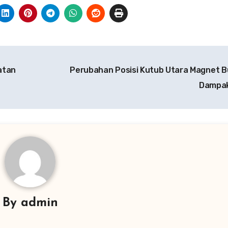
atan
Perubahan Posisi Kutub Utara Magnet B
Dampa
By
admin