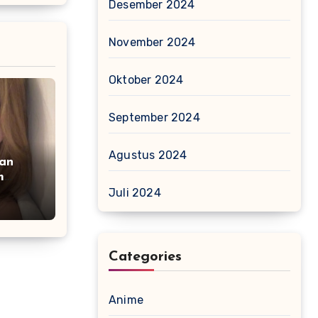
Desember 2024
November 2024
Oktober 2024
September 2024
Agustus 2024
dan
m
rm
Juli 2024
Categories
Anime