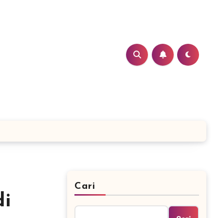
Cari
di