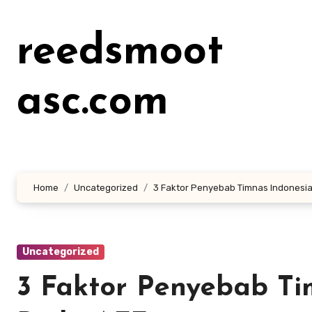
Lewati
ke
reedsmoot
konten
asc.com
Home
Uncategorized
3 Faktor Penyebab Timnas Indonesia
Uncategorized
3 Faktor Penyebab Ti