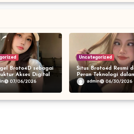
gorized
Uncategorized
ogel Broto4D sebagai
Situs Broto4d Resmi 
ruktur Akses Digital
Peran Teknologi dala
bih Stabil dan
Perkembangan Platfo
in
admin
07/06/2026
06/30/2026
Online