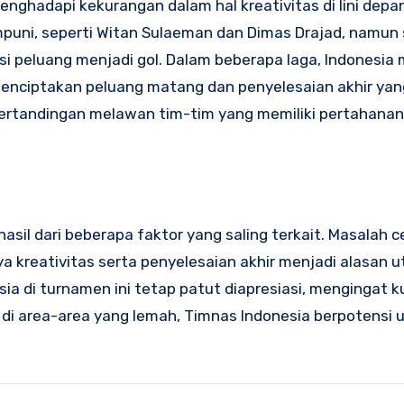
nghadapi kekurangan dalam hal kreativitas di lini depa
mpuni, seperti Witan Sulaeman dan Dimas Drajad, namun
si peluang menjadi gol. Dalam beberapa laga, Indonesia 
menciptakan peluang matang dan penyelesaian akhir yan
pertandingan melawan tim-tim yang memiliki pertahanan s
asil dari beberapa faktor yang saling terkait. Masalah 
ya kreativitas serta penyelesaian akhir menjadi alasan 
ia di turnamen ini tetap patut diapresiasi, mengingat k
di area-area yang lemah, Timnas Indonesia berpotensi u