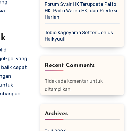
yang
Forum Syair HK Terupdate Paito
sia
HK, Paito Warna HK, dan Prediksi
Harian
Tobio Kageyama Setter Jenius
ik
Haikyuu!!
lid,
ol-gol yang
Recent Comments
 balik cepat
ingan
Tidak ada komentar untuk
 untuk
ditampilkan.
eimbangan
Archives