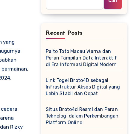
Cari
Recent Posts
n yang
 gugurnya
Paito Toto Macau Warna dan
Peran Tampilan Data Interaktif
ebabkan
di Era Informasi Digital Modern
i permainan.
2024.
Link Togel Broto4D sebagai
Infrastruktur Akses Digital yang
Lebih Stabil dan Cepat
 cedera
Situs Broto4d Resmi dan Peran
Teknologi dalam Perkembangan
karena
Platform Online
dan Rizky