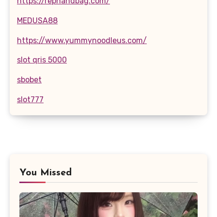
https://rephandbag.com/
MEDUSA88
https://www.yummynoodleus.com/
slot qris 5000
sbobet
slot777
You Missed