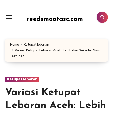
Lewati
ke
konten
reedsmootasc.com
Home
Ketupat lebaran
Variasi Ketupat Lebaran Aceh: Lebih dari Sekadar Nasi
Ketupat
Ketupat lebaran
Variasi Ketupat
Lebaran Aceh: Lebih