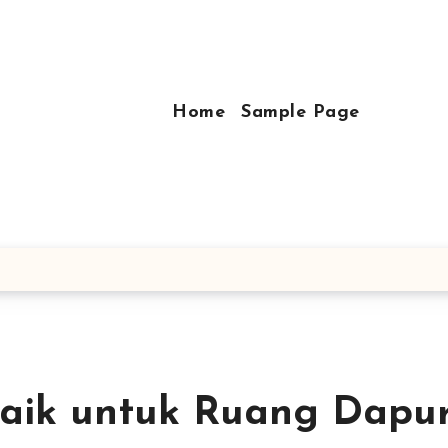
Home
Sample Page
aik untuk Ruang Dapu