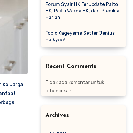
Forum Syair HK Terupdate Paito
HK, Paito Warna HK, dan Prediksi
Harian
Tobio Kageyama Setter Jenius
Haikyuu!!
Recent Comments
Tidak ada komentar untuk
n keluarga
ditampilkan.
manfaat
erbagai
Archives