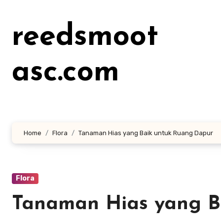
Lewati
ke
reedsmoot
konten
asc.com
Home
Flora
Tanaman Hias yang Baik untuk Ruang Dapur
Flora
Tanaman Hias yang B