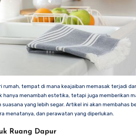
ri rumah, tempat di mana keajaiban memasak terjadi da
ak hanya menambah estetika, tetapi juga memberikan 
suasana yang lebih segar. Artikel ini akan membahas b
ara menatanya, dan perawatan yang diperlukan.
tuk Ruang Dapur