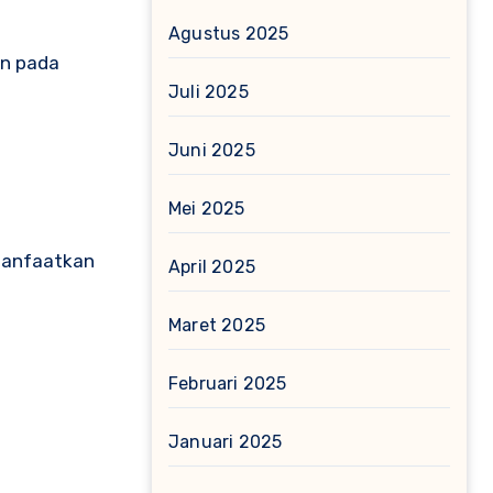
Agustus 2025
an pada
Juli 2025
Juni 2025
Mei 2025
emanfaatkan
April 2025
Maret 2025
Februari 2025
Januari 2025