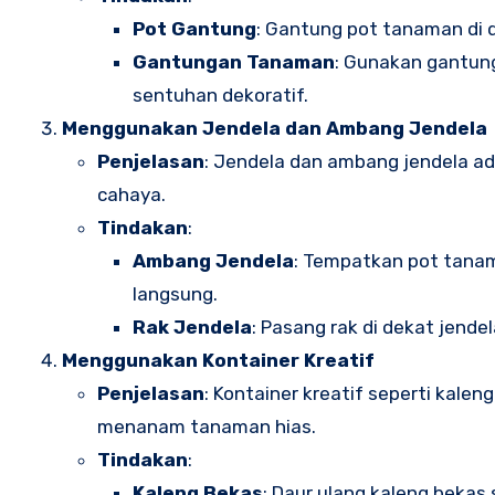
Pot Gantung
: Gantung pot tanaman di d
Gantungan Tanaman
: Gunakan gantun
sentuhan dekoratif.
Menggunakan Jendela dan Ambang Jendela
Penjelasan
: Jendela dan ambang jendela 
cahaya.
Tindakan
:
Ambang Jendela
: Tempatkan pot tanam
langsung.
Rak Jendela
: Pasang rak di dekat jen
Menggunakan Kontainer Kreatif
Penjelasan
: Kontainer kreatif seperti kale
menanam tanaman hias.
Tindakan
:
Kaleng Bekas
: Daur ulang kaleng beka