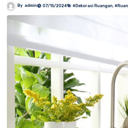
By
admin
07/15/2024
#Dekorasi Ruangan
,
#Ruan