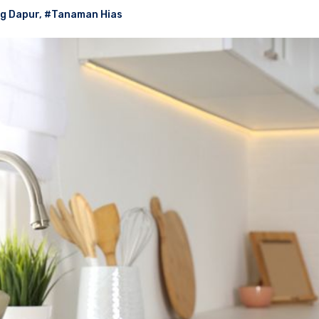
g Dapur
,
#Tanaman Hias