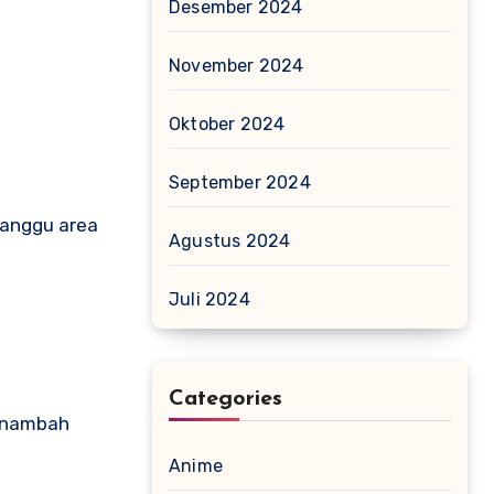
Desember 2024
November 2024
Oktober 2024
September 2024
ganggu area
Agustus 2024
Juli 2024
Categories
enambah
Anime