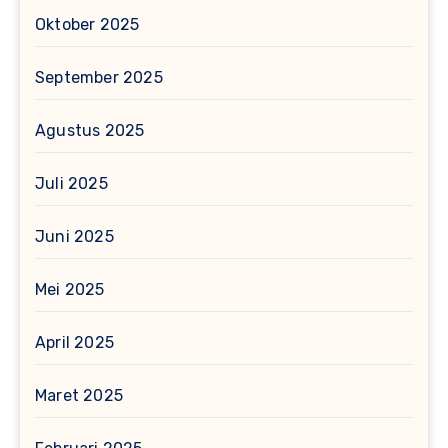
Oktober 2025
September 2025
Agustus 2025
Juli 2025
Juni 2025
Mei 2025
April 2025
Maret 2025