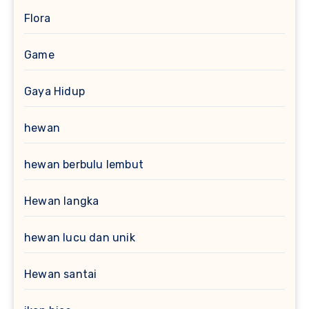
Flora
Game
Gaya Hidup
hewan
hewan berbulu lembut
Hewan langka
hewan lucu dan unik
Hewan santai