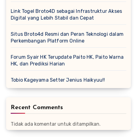
Link Togel Broto4D sebagai Infrastruktur Akses
Digital yang Lebih Stabil dan Cepat
Situs Broto4d Resmi dan Peran Teknologi dalam
Perkembangan Platform Online
Forum Syair HK Terupdate Paito HK, Paito Warna
HK, dan Prediksi Harian
Tobio Kageyama Setter Jenius Haikyuu!!
Recent Comments
Tidak ada komentar untuk ditampilkan.