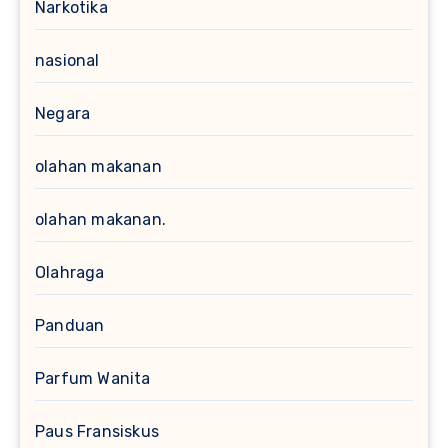
Narkotika
nasional
Negara
olahan makanan
olahan makanan.
Olahraga
Panduan
Parfum Wanita
Paus Fransiskus