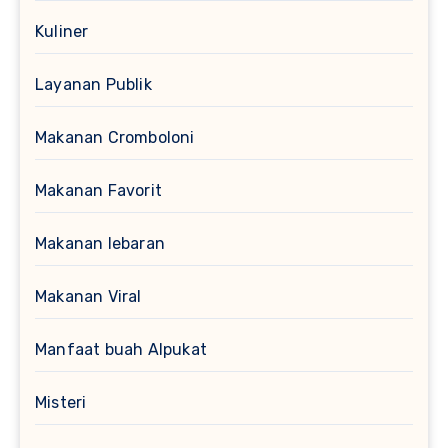
Kuliner
Layanan Publik
Makanan Cromboloni
Makanan Favorit
Makanan lebaran
Makanan Viral
Manfaat buah Alpukat
Misteri