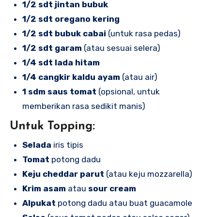
1/2 sdt jintan bubuk
1/2 sdt oregano kering
1/2 sdt bubuk cabai
(untuk rasa pedas)
1/2 sdt garam
(atau sesuai selera)
1/4 sdt lada hitam
1/4 cangkir kaldu ayam
(atau air)
1 sdm saus tomat
(opsional, untuk
memberikan rasa sedikit manis)
Untuk Topping:
Selada
iris tipis
Tomat
potong dadu
Keju cheddar parut
(atau keju mozzarella)
Krim asam
atau
sour cream
Alpukat
potong dadu atau buat guacamole