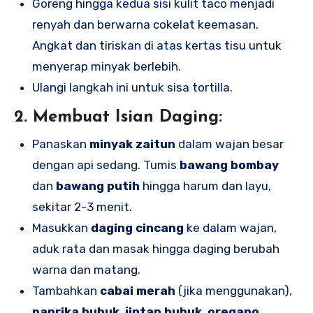
Goreng hingga kedua sisi kulit taco menjadi
renyah dan berwarna cokelat keemasan.
Angkat dan tiriskan di atas kertas tisu untuk
menyerap minyak berlebih.
Ulangi langkah ini untuk sisa tortilla.
2.
Membuat Isian Daging:
Panaskan
minyak zaitun
dalam wajan besar
dengan api sedang. Tumis
bawang bombay
dan
bawang putih
hingga harum dan layu,
sekitar 2-3 menit.
Masukkan
daging cincang
ke dalam wajan,
aduk rata dan masak hingga daging berubah
warna dan matang.
Tambahkan
cabai merah
(jika menggunakan),
paprika bubuk
,
jintan bubuk
,
oregano
,