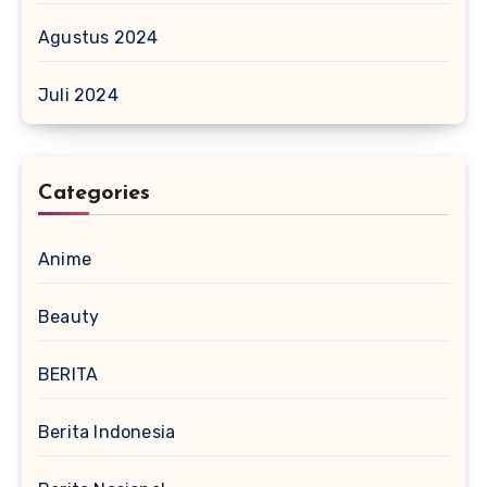
Agustus 2024
Juli 2024
Categories
Anime
Beauty
BERITA
Berita Indonesia