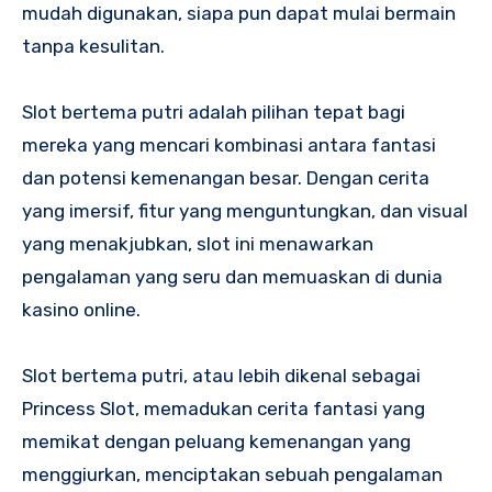
mudah digunakan, siapa pun dapat mulai bermain
tanpa kesulitan.
Slot bertema putri adalah pilihan tepat bagi
mereka yang mencari kombinasi antara fantasi
dan potensi kemenangan besar. Dengan cerita
yang imersif, fitur yang menguntungkan, dan visual
yang menakjubkan, slot ini menawarkan
pengalaman yang seru dan memuaskan di dunia
kasino online.
Slot bertema putri, atau lebih dikenal sebagai
Princess Slot, memadukan cerita fantasi yang
memikat dengan peluang kemenangan yang
menggiurkan, menciptakan sebuah pengalaman