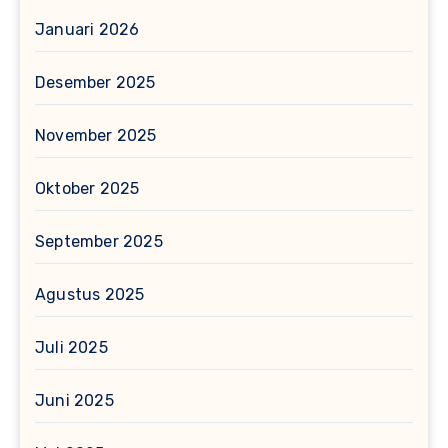
Januari 2026
Desember 2025
November 2025
Oktober 2025
September 2025
Agustus 2025
Juli 2025
Juni 2025