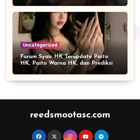
Platform Online
Uncategorized
Forum Syair HK Terupdate Paito
HK, Paito Warna HK, dan Prediksi
Harian
reedsmootasc.com