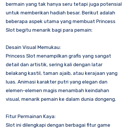
bermain yang tak hanya seru tetapi juga potensial
untuk memberikan hadiah besar. Berikut adalah
beberapa aspek utama yang membuat Princess
Slot begitu menarik bagi para pemain:
Desain Visual Memukau:
Princess Slot menampilkan grafis yang sangat
detail dan artistik, sering kali dengan latar
belakang kastil, taman ajaib, atau kerajaan yang
luas. Animasi karakter putri yang elegan dan
elemen-elemen magis menambah keindahan
visual, menarik pemain ke dalam dunia dongeng.
Fitur Permainan Kaya:
Slot ini dilengkapi dengan berbagai fitur game