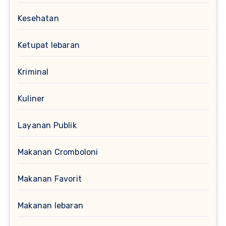
Kesehatan
Ketupat lebaran
Kriminal
Kuliner
Layanan Publik
Makanan Cromboloni
Makanan Favorit
Makanan lebaran