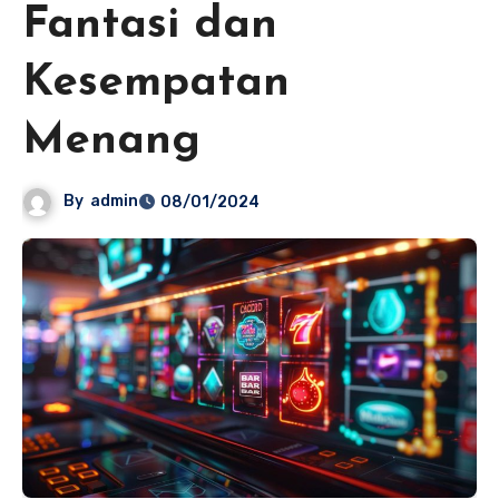
Fantasi dan
Kesempatan
Menang
By
admin
08/01/2024