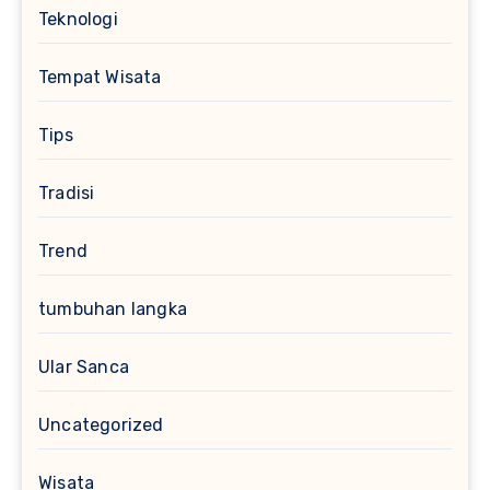
Teknologi
Tempat Wisata
Tips
Tradisi
Trend
tumbuhan langka
Ular Sanca
Uncategorized
Wisata