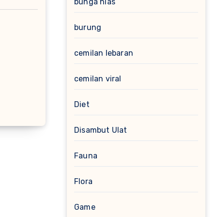
bunga hias
burung
cemilan lebaran
cemilan viral
Diet
Disambut Ulat
Fauna
Flora
Game