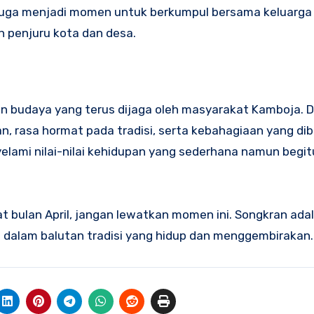
n juga menjadi momen untuk berkumpul bersama keluarga
 penjuru kota dan desa.
an budaya yang terus dijaga oleh masyarakat Kamboja. 
n, rasa hormat pada tradisi, serta kebahagiaan yang di
yelami nilai-nilai kehidupan yang sederhana namun begit
bulan April, jangan lewatkan momen ini. Songkran ada
dalam balutan tradisi yang hidup dan menggembirakan.