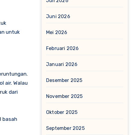
Juli 2026
Juni 2026
tuk
an untuk
Mei 2026
Februari 2026
Januari 2026
eruntungan.
Desember 2025
l air. Walau
ruk dari
November 2025
Oktober 2025
l basah
September 2025