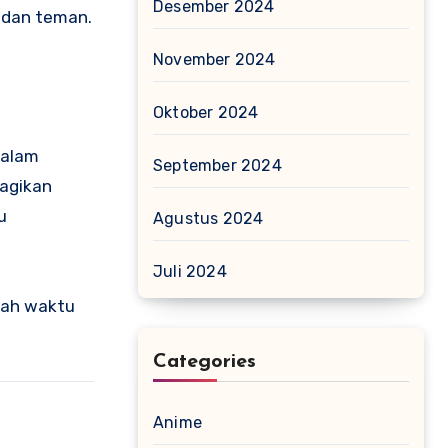
Desember 2024
 dan teman.
November 2024
Oktober 2024
Dalam
September 2024
bagikan
u
Agustus 2024
Juli 2024
lah waktu
Categories
Anime