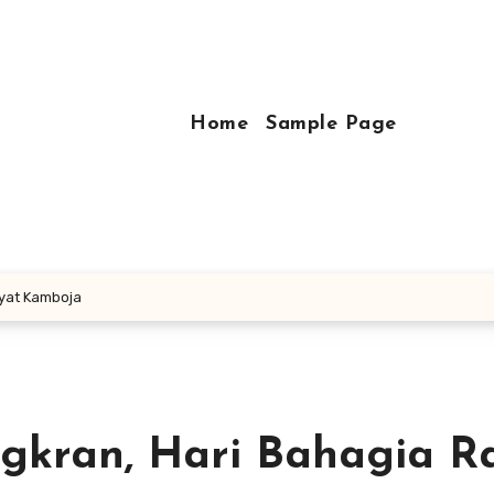
Home
Sample Page
kyat Kamboja
ngkran, Hari Bahagia R