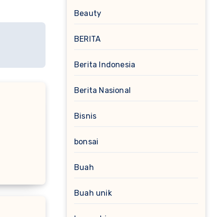
Beauty
BERITA
Berita Indonesia
Berita Nasional
Bisnis
bonsai
Buah
Buah unik