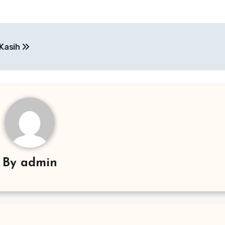
 Kasih
By
admin