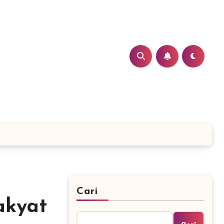
Cari
akyat