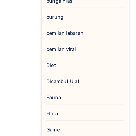
bunga hias
burung
cemilan lebaran
cemilan viral
Diet
Disambut Ulat
Fauna
Flora
Game