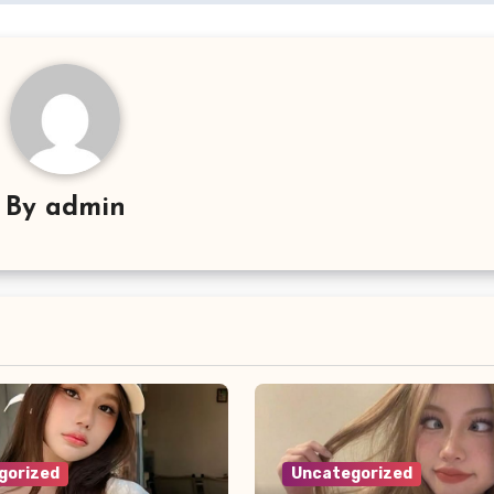
By
admin
gorized
Uncategorized