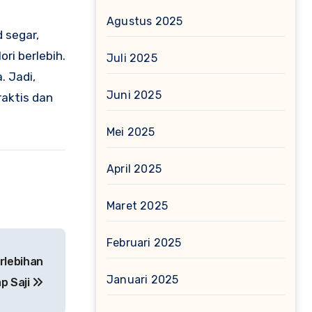
Agustus 2025
 segar,
ri berlebih.
Juli 2025
. Jadi,
Juni 2025
raktis dan
Mei 2025
April 2025
Maret 2025
Februari 2025
rlebihan
Januari 2025
p Saji