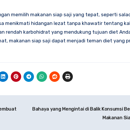
gan memilih makanan siap saji yang tepat, seperti salad
a menikmati hidangan lezat tanpa khawatir tentang kalo
 dan rendah karbohidrat yang mendukung tujuan diet Anda
at, makanan siap saji dapat menjadi teman diet yang p
Membuat
Bahaya yang Mengintai di Balik Konsumsi Be
Makanan Sia