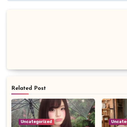
Related Post
Uncategorized
Uncate