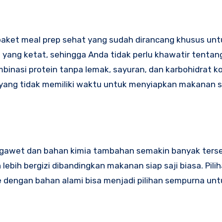
aket meal prep sehat yang sudah dirancang khusus untu
 yang ketat, sehingga Anda tidak perlu khawatir tentang
ombinasi protein tanpa lemak, sayuran, dan karbohidrat 
a yang tidak memiliki waktu untuk menyiapkan makanan s
engawet dan bahan kimia tambahan semakin banyak terse
 lebih bergizi dibandingkan makanan siap saji biasa. Pili
ie dengan bahan alami bisa menjadi pilihan sempurna unt