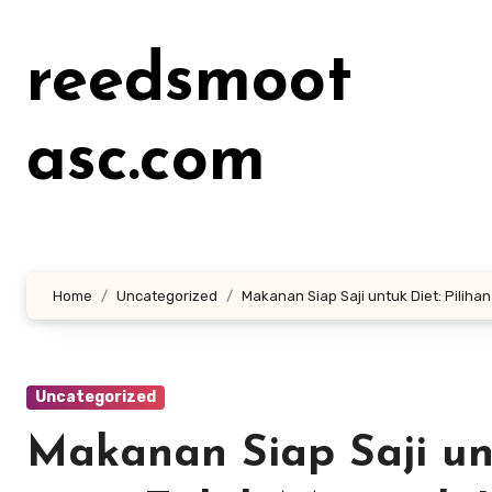
Lewati
ke
reedsmoot
konten
asc.com
Home
Uncategorized
Makanan Siap Saji untuk Diet: Piliha
Uncategorized
Makanan Siap Saji unt