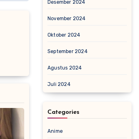
Desember 2024
November 2024
Oktober 2024
September 2024
Agustus 2024
Juli 2024
Categories
Anime