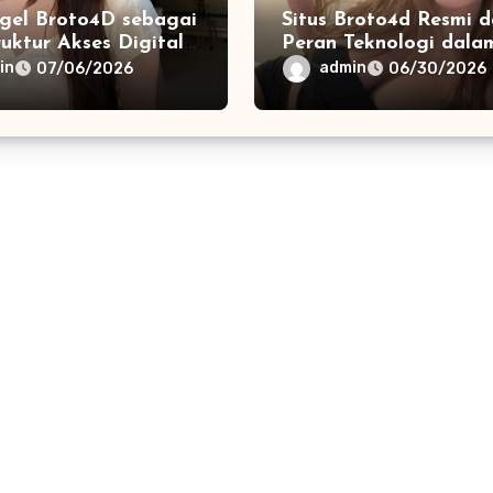
ogel Broto4D sebagai
Situs Broto4d Resmi 
ruktur Akses Digital
Peran Teknologi dala
bih Stabil dan
Perkembangan Platfo
in
admin
07/06/2026
06/30/2026
Online