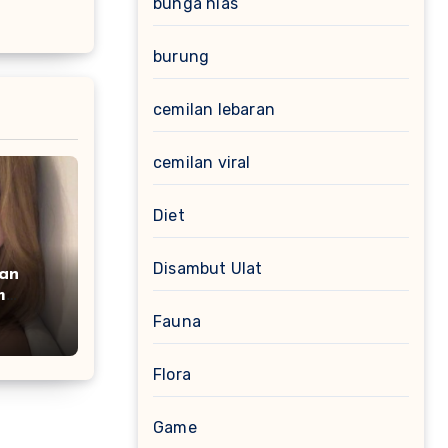
bunga hias
burung
cemilan lebaran
cemilan viral
Diet
Disambut Ulat
dan
m
rm
Fauna
Flora
Game