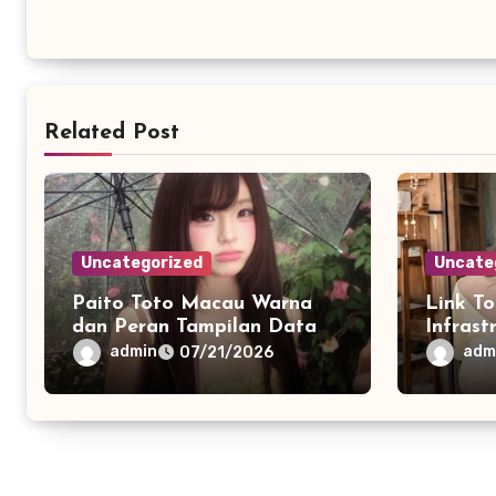
Related Post
Uncategorized
Uncate
Paito Toto Macau Warna
Link T
dan Peran Tampilan Data
Infrast
Interaktif di Era Informasi
yang Le
admin
adm
07/21/2026
Digital Modern
Cepat