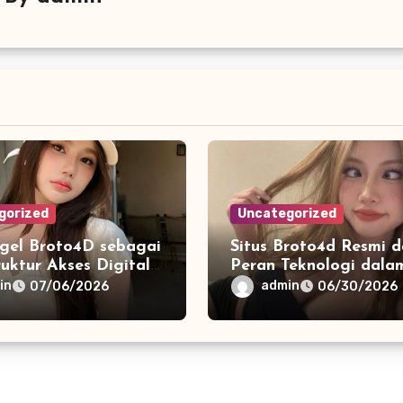
gorized
Uncategorized
ogel Broto4D sebagai
Situs Broto4d Resmi 
ruktur Akses Digital
Peran Teknologi dala
bih Stabil dan
Perkembangan Platfo
in
admin
07/06/2026
06/30/2026
Online