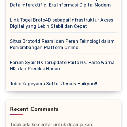
Data Interaktif di Era Informasi Digital Modern
Link Togel Broto4D sebagai Infrastruktur Akses
Digital yang Lebih Stabil dan Cepat
Situs Broto4d Resmi dan Peran Teknologi dalam
Perkembangan Platform Online
Forum Syair HK Terupdate Paito HK, Paito Warna
HK, dan Prediksi Harian
Tobio Kageyama Setter Jenius Haikyuu!!
Recent Comments
Tidak ada komentar untuk ditampilkan.