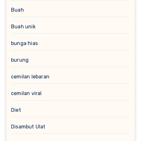
Buah
Buah unik
bunga hias
burung
cemilan lebaran
cemilan viral
Diet
Disambut Ulat