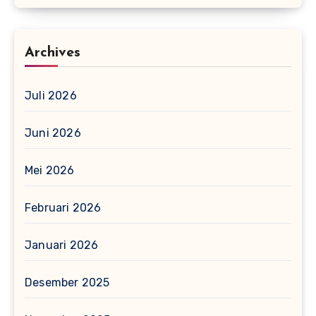
Archives
Juli 2026
Juni 2026
Mei 2026
Februari 2026
Januari 2026
Desember 2025