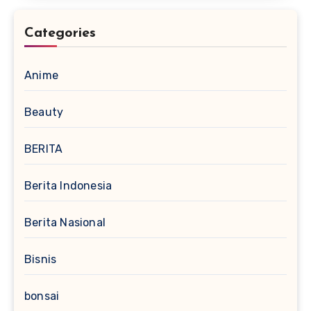
Categories
Anime
Beauty
BERITA
Berita Indonesia
Berita Nasional
Bisnis
bonsai