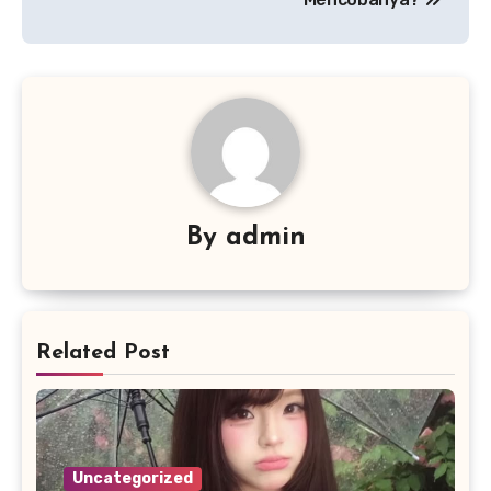
By
admin
Related Post
Uncategorized