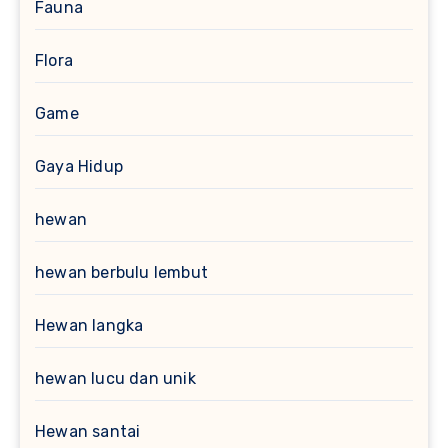
Fauna
Flora
Game
Gaya Hidup
hewan
hewan berbulu lembut
Hewan langka
hewan lucu dan unik
Hewan santai