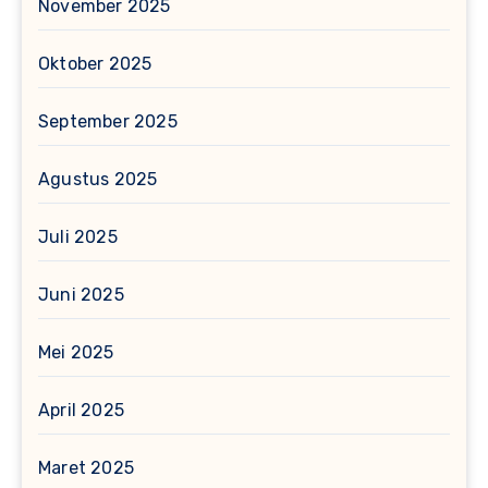
November 2025
Oktober 2025
September 2025
Agustus 2025
Juli 2025
Juni 2025
Mei 2025
April 2025
Maret 2025