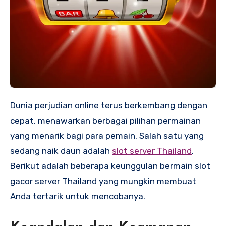
Dunia perjudian online terus berkembang dengan
cepat, menawarkan berbagai pilihan permainan
yang menarik bagi para pemain. Salah satu yang
sedang naik daun adalah
slot server Thailand
.
Berikut adalah beberapa keunggulan bermain slot
gacor server Thailand yang mungkin membuat
Anda tertarik untuk mencobanya.