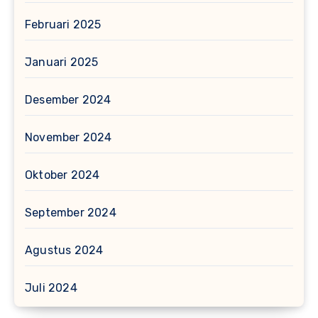
Februari 2025
Januari 2025
Desember 2024
November 2024
Oktober 2024
September 2024
Agustus 2024
Juli 2024