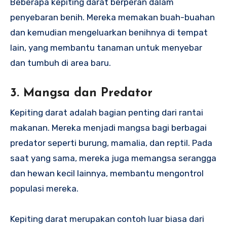
Beberapa kepiting darat berperan dalam
penyebaran benih. Mereka memakan buah-buahan
dan kemudian mengeluarkan benihnya di tempat
lain, yang membantu tanaman untuk menyebar
dan tumbuh di area baru.
3. Mangsa dan Predator
Kepiting darat adalah bagian penting dari rantai
makanan. Mereka menjadi mangsa bagi berbagai
predator seperti burung, mamalia, dan reptil. Pada
saat yang sama, mereka juga memangsa serangga
dan hewan kecil lainnya, membantu mengontrol
populasi mereka.
Kepiting darat merupakan contoh luar biasa dari