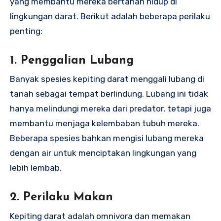
yang membantu mereka bertahan hidup di
lingkungan darat. Berikut adalah beberapa perilaku
penting:
1. Penggalian Lubang
Banyak spesies kepiting darat menggali lubang di
tanah sebagai tempat berlindung. Lubang ini tidak
hanya melindungi mereka dari predator, tetapi juga
membantu menjaga kelembaban tubuh mereka.
Beberapa spesies bahkan mengisi lubang mereka
dengan air untuk menciptakan lingkungan yang
lebih lembab.
2. Perilaku Makan
Kepiting darat adalah omnivora dan memakan