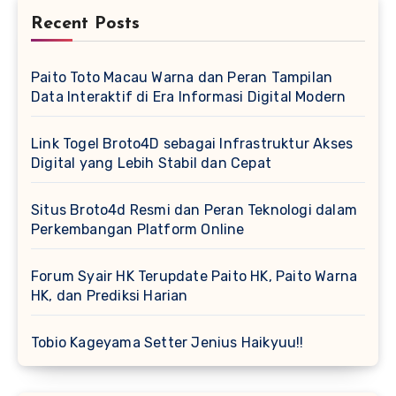
Recent Posts
Paito Toto Macau Warna dan Peran Tampilan
Data Interaktif di Era Informasi Digital Modern
Link Togel Broto4D sebagai Infrastruktur Akses
Digital yang Lebih Stabil dan Cepat
Situs Broto4d Resmi dan Peran Teknologi dalam
Perkembangan Platform Online
Forum Syair HK Terupdate Paito HK, Paito Warna
HK, dan Prediksi Harian
Tobio Kageyama Setter Jenius Haikyuu!!