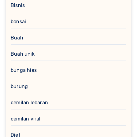
Bisnis
bonsai
Buah
Buah unik
bunga hias
burung
cemilan lebaran
cemilan viral
Diet