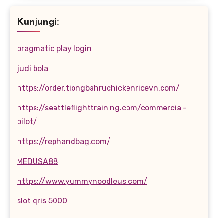
Kunjungi:
pragmatic play login
judi bola
https://order.tiongbahruchickenricevn.com/
https://seattleflighttraining.com/commercial-
pilot/
https://rephandbag.com/
MEDUSA88
https://www.yummynoodleus.com/
slot qris 5000