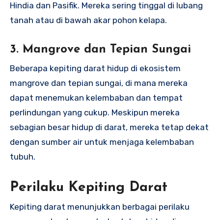
Hindia dan Pasifik. Mereka sering tinggal di lubang
tanah atau di bawah akar pohon kelapa.
3. Mangrove dan Tepian Sungai
Beberapa kepiting darat hidup di ekosistem
mangrove dan tepian sungai, di mana mereka
dapat menemukan kelembaban dan tempat
perlindungan yang cukup. Meskipun mereka
sebagian besar hidup di darat, mereka tetap dekat
dengan sumber air untuk menjaga kelembaban
tubuh.
Perilaku Kepiting Darat
Kepiting darat menunjukkan berbagai perilaku