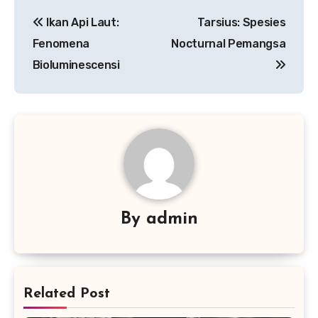
Navigasi
Ikan Api Laut:
Tarsius: Spesies
pos
Fenomena
Nocturnal Pemangsa
Bioluminescensi
By
admin
Related Post