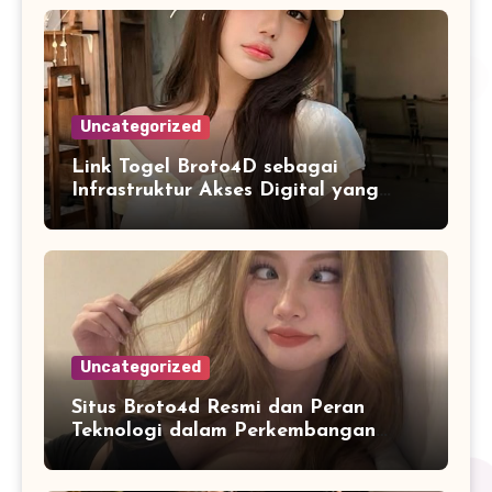
Uncategorized
Link Togel Broto4D sebagai
Infrastruktur Akses Digital yang
Lebih Stabil dan Cepat
Uncategorized
Situs Broto4d Resmi dan Peran
Teknologi dalam Perkembangan
Platform Online