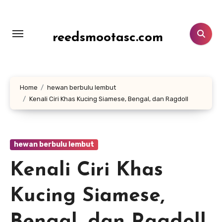
Lewati
ke
konten
reedsmootasc.com
Home
hewan berbulu lembut
Kenali Ciri Khas Kucing Siamese, Bengal, dan Ragdoll
hewan berbulu lembut
Kenali Ciri Khas
Kucing Siamese,