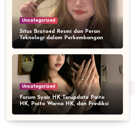
Uncategorized
Situs Broto4d Resmi dan Peran
Teknologi dalam Perkembangan
Platform Online
Uncategorized
Forum Syair HK Terupdate Paito
HK, Paito Warna HK, dan Prediksi
Harian