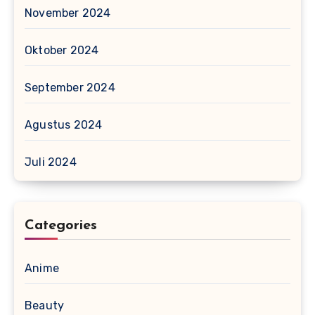
November 2024
Oktober 2024
September 2024
Agustus 2024
Juli 2024
Categories
Anime
Beauty