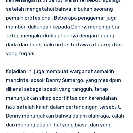
kemenangan istri Sandy Walsh tersebut, apalagi
setelah mengetahui bahwa ia bukan seorang
pemain profesional. Beberapa penggemar juga
memberi dukungan kepada Denny, mengingat ia
tetap mengakui kekalahannya dengan lapang
dada dan tidak malu untuk tertawa atas kejutan
yang terjadi.
Kejadian ini juga membuat warganet semakin
mencintai sosok Denny Sumargo, yang meskipun
dikenal sebagai sosok yang tangguh, tetap
menunjukkan sikap sportifitas dan kerendahan
hati setelah kalah dalam pertandingan tersebut.
Denny menunjukkan bahwa dalam olahraga, kalah
dan menang adalah hal yang biasa, dan yang