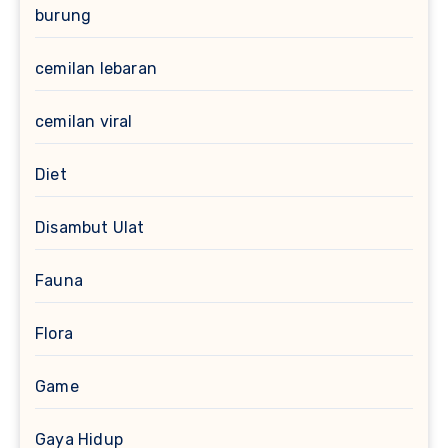
burung
cemilan lebaran
cemilan viral
Diet
Disambut Ulat
Fauna
Flora
Game
Gaya Hidup