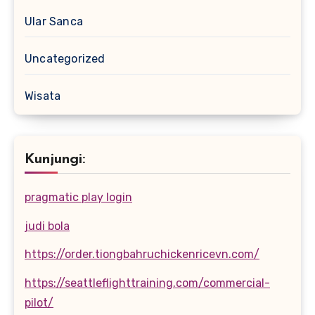
Ular Sanca
Uncategorized
Wisata
Kunjungi:
pragmatic play login
judi bola
https://order.tiongbahruchickenricevn.com/
https://seattleflighttraining.com/commercial-
pilot/