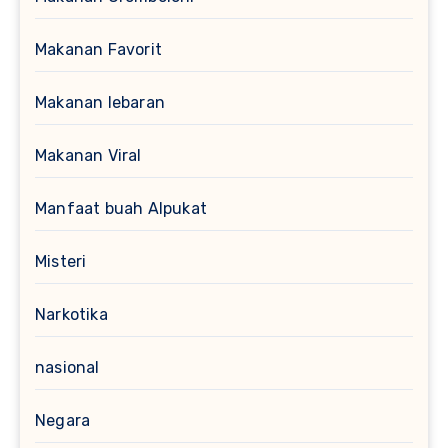
Makanan Favorit
Makanan lebaran
Makanan Viral
Manfaat buah Alpukat
Misteri
Narkotika
nasional
Negara