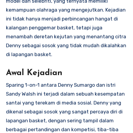
model dan selebriti, yang ternyata memiliki
kemampuan olahraga yang mengejutkan. Kejadian
ini tidak hanya menjadi perbincangan hangat di
kalangan penggemar basket, tetapi juga
menambah deretan kejutan yang menantang citra
Denny sebagai sosok yang tidak mudah dikalahkan
di lapangan basket.
Awal Kejadian
Sparing 1-on-1 antara Denny Sumargo dan istri
Sandy Walsh ini terjadi dalam sebuah kesempatan
santai yang terekam di media sosial. Denny yang
dikenal sebagai sosok yang sangat percaya diri di
lapangan basket, dengan sering tampil dalam
berbagai pertandingan dan kompetisi, tiba-tiba