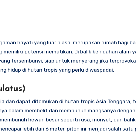
gaman hayati yang luar biasa, merupakan rumah bagi b
 memiliki potensi mematikan. Di balik keindahan alam y
ng tersembunyi, siap untuk menyerang jika terprovokasi
 hidup di hutan tropis yang perlu diwaspadai.
ulatus)
unia dan dapat ditemukan di hutan tropis Asia Tenggara,
atannya dalam membelit dan membunuh mangsanya dengan
 membunuh hewan besar seperti rusa, monyet, dan bah
ncapai lebih dari 6 meter, piton ini menjadi salah satu