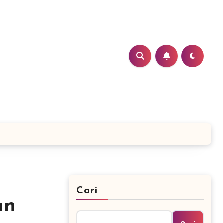
Cari
an