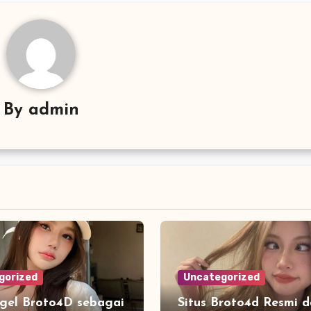
By
admin
gorized
Uncategorized
ogel Broto4D sebagai
Situs Broto4d Resmi 