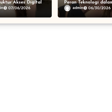
ruktur Akses Digital
Peran Teknologi dala
bih Stabil dan
Perkembangan Platfo
in
admin
07/06/2026
06/30/2026
Online