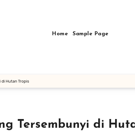
Home
Sample Page
di Hutan Tropis
g Tersembunyi di Hut