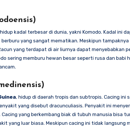
odoensis)
 hidup kadal terbesar di dunia, yakni Komodo. Kadal ini 
 berburu yang sangat mematikan. Meskipun tampaknya 
cun yang terdapat di air liurnya dapat menyebabkan 
do sering memburu hewan besar seperti rusa dan babi h
rancam.
medinensis)
Guinea
, hidup di daerah tropis dan subtropis. Cacing ini
yakit yang disebut dracunculiasis. Penyakit ini menye
g. Cacing yang berkembang biak di tubuh manusia bisa 
t yang luar biasa. Meskipun cacing ini tidak langsung