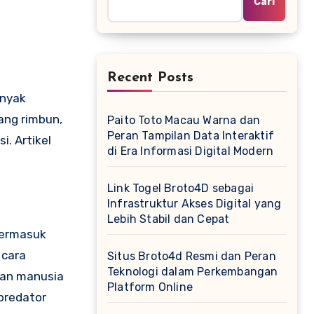
Cari
Recent Posts
anyak
ang rimbun,
Paito Toto Macau Warna dan
Peran Tampilan Data Interaktif
. Artikel
di Era Informasi Digital Modern
Link Togel Broto4D sebagai
Infrastruktur Akses Digital yang
Lebih Stabil dan Cepat
 termasuk
 cara
Situs Broto4d Resmi dan Peran
Teknologi dalam Perkembangan
kan manusia
Platform Online
 predator