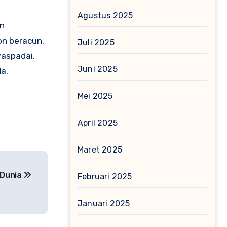
Agustus 2025
an
on beracun,
Juli 2025
waspadai.
Juni 2025
da.
Mei 2025
April 2025
Maret 2025
 Dunia
Februari 2025
Januari 2025