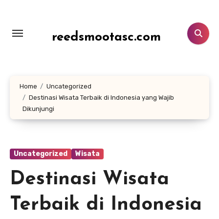
Lewati
ke
konten
reedsmootasc.com
Home
Uncategorized
Destinasi Wisata Terbaik di Indonesia yang Wajib
Dikunjungi
Uncategorized
Wisata
Destinasi Wisata
Terbaik di Indonesia