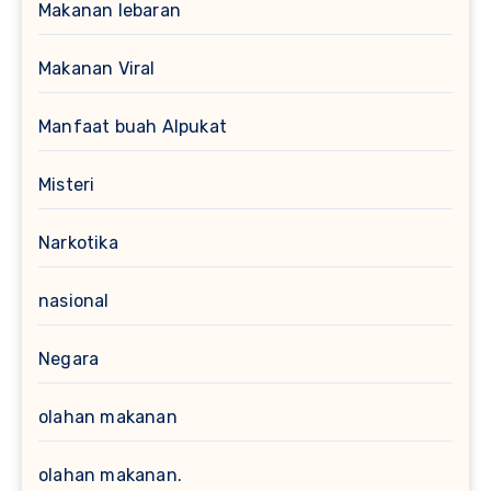
Makanan lebaran
Makanan Viral
Manfaat buah Alpukat
Misteri
Narkotika
nasional
Negara
olahan makanan
olahan makanan.