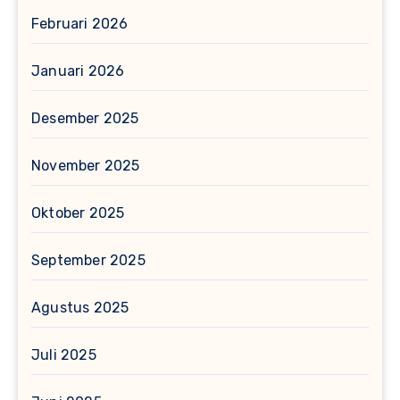
Februari 2026
Januari 2026
Desember 2025
November 2025
Oktober 2025
September 2025
Agustus 2025
Juli 2025