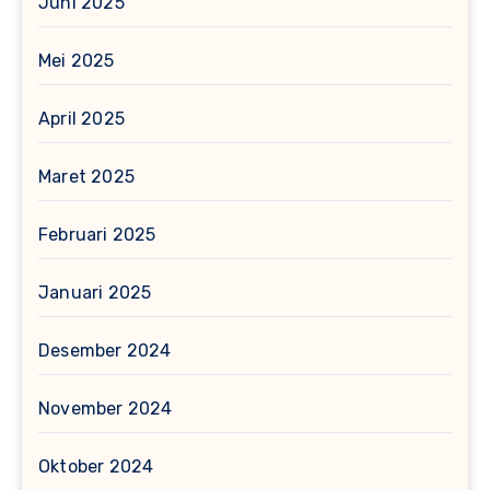
Juni 2025
Mei 2025
April 2025
Maret 2025
Februari 2025
Januari 2025
Desember 2024
November 2024
Oktober 2024