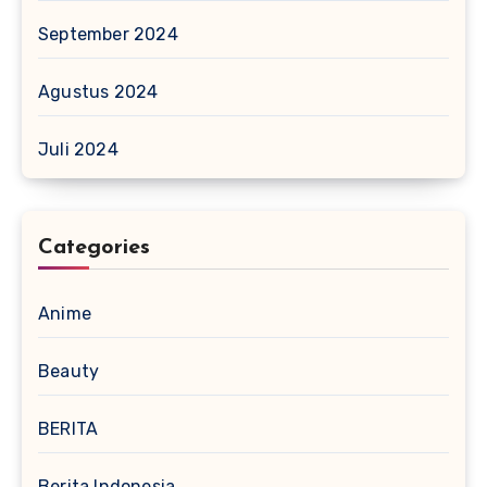
September 2024
Agustus 2024
Juli 2024
Categories
Anime
Beauty
BERITA
Berita Indonesia