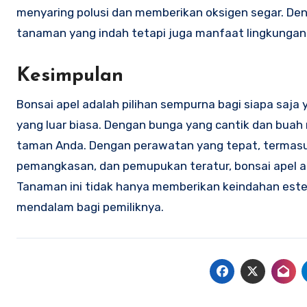
menyaring polusi dan memberikan oksigen segar. De
tanaman yang indah tetapi juga manfaat lingkungan 
Kesimpulan
Bonsai apel adalah pilihan sempurna bagi siapa saja
yang luar biasa. Dengan bunga yang cantik dan bua
taman Anda. Dengan perawatan yang tepat, termasuk
pemangkasan, dan pemupukan teratur, bonsai apel a
Tanaman ini tidak hanya memberikan keindahan este
mendalam bagi pemiliknya.