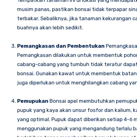
Tempatkan tanaman ini di lokasi yang mendapatk
musim panas, pastikan bonsai tidak terpapar si
terbakar. Sebaliknya, jika tanaman kekurangan
buahnya akan lebih sedikit.
Pemangkasan dan Pembentukan
Pemangkasan 
Pemangkasan dilakukan untuk membentuk pohon a
cabang-cabang yang tumbuh tidak teratur dapa
bonsai. Gunakan kawat untuk membentuk batang
juga diperlukan untuk menghilangkan cabang yang
Pemupukan
Bonsai apel membutuhkan pemupuk
pupuk yang kaya akan unsur fosfor dan kalium,
yang optimal. Pupuk dapat diberikan setiap 4-6 
menggunakan pupuk yang mengandung terlalu b