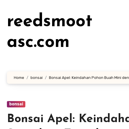
Lewati
ke
reedsmoot
konten
asc.com
Home
bonsai
Bonsai Apel: Keindahan Pohon Buah Mini de
bonsai
Bonsai Apel: Keinda