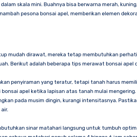
 dalam skala mini. Buahnya bisa berwarna merah, kuning,
menambah pesona bonsai apel, memberikan elemen dekora
ukup mudah dirawat, mereka tetap membutuhkan perhat
uah. Berikut adalah beberapa tips merawat bonsai apel 
an penyiraman yang teratur, tetapi tanah harus memili
 bonsai apel ketika lapisan atas tanah mulai mengering
angkan pada musim dingin, kurangi intensitasnya. Pasti
air.
butuhkan sinar matahari langsung untuk tumbuh optima