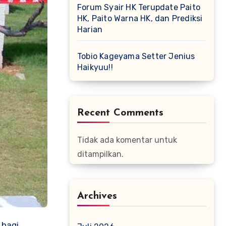
Forum Syair HK Terupdate Paito
HK, Paito Warna HK, dan Prediksi
Harian
Tobio Kageyama Setter Jenius
Haikyuu!!
Recent Comments
Tidak ada komentar untuk
ditampilkan.
Archives
 bagi