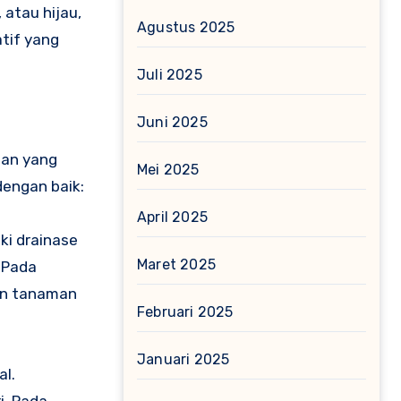
 atau hijau,
Agustus 2025
tif yang
Juli 2025
Juni 2025
ian yang
Mei 2025
dengan baik:
April 2025
ki drainase
Maret 2025
. Pada
kan tanaman
Februari 2025
Januari 2025
l.