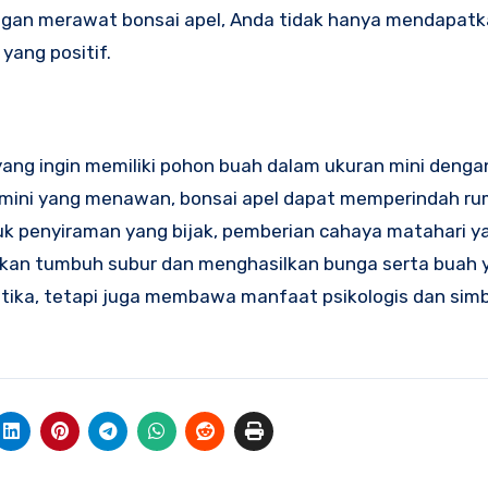
ngan merawat bonsai apel, Anda tidak hanya mendapat
yang positif.
 yang ingin memiliki pohon buah dalam ukuran mini deng
h mini yang menawan, bonsai apel dapat memperindah r
 penyiraman yang bijak, pemberian cahaya matahari y
kan tumbuh subur dan menghasilkan bunga serta buah y
tika, tetapi juga membawa manfaat psikologis dan simb