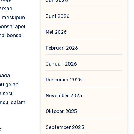
Juli 2026
arkan
Juni 2026
k meskipun
onsai apel,
Mei 2026
nai bonsai
Februari 2026
Januari 2026
 pada
Desember 2025
au gelap
 kecil
November 2025
ncul dalam
Oktober 2025
September 2025
p