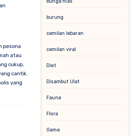
bunga hias
kan
burung
cemilan lebaran
an pesona
cemilan viral
umah atau
ang cukup,
Diet
ang cantik.
Disambut Ulat
olis yang
Fauna
Flora
Game