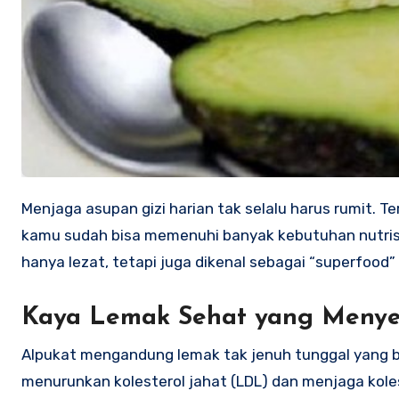
Menjaga asupan gizi harian tak selalu harus rumit. Terkadang, cukup dengan mengonsumsi satu jenis buah secara rutin,
kamu sudah bisa memenuhi banyak kebutuhan nutrisi
hanya lezat, tetapi juga dikenal sebagai “superfood
Kaya Lemak Sehat yang Meny
Alpukat mengandung lemak tak jenuh tunggal yang b
menurunkan kolesterol jahat (LDL) dan menjaga koles