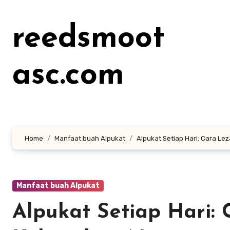
Lewati
ke
reedsmoot
konten
asc.com
Home
Manfaat buah Alpukat
Alpukat Setiap Hari: Cara Le
Manfaat buah Alpukat
Alpukat Setiap Hari: