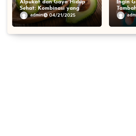
Alpukat dan Gaya Hidup
Ingin 
Sehat: Kombinasi yang
Tambah
Sempurna
Dalam 
admin
adm
04/21/2025