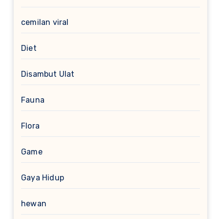
cemilan viral
Diet
Disambut Ulat
Fauna
Flora
Game
Gaya Hidup
hewan