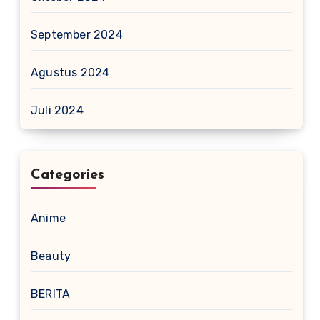
September 2024
Agustus 2024
Juli 2024
Categories
Anime
Beauty
BERITA