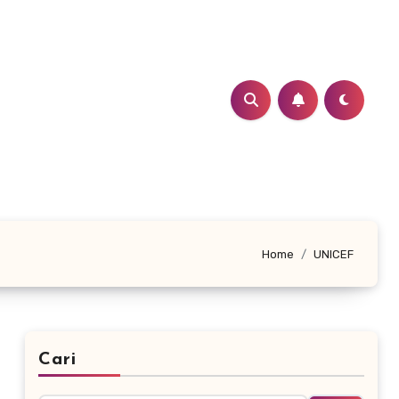
Home
UNICEF
Cari