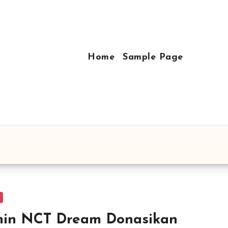
Home
Sample Page
min NCT Dream Donasikan