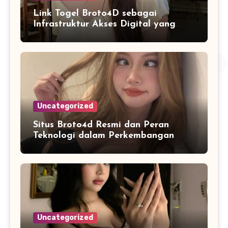
Link Togel Broto4D sebagai
Infrastruktur Akses Digital yang
Lebih Stabil dan Cepat
Uncategorized
Situs Broto4d Resmi dan Peran
Teknologi dalam Perkembangan
Platform Online
Uncategorized