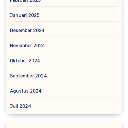
Februari 2025
Januari 2025
Desember 2024
November 2024
Oktober 2024
September 2024
Agustus 2024
Juli 2024