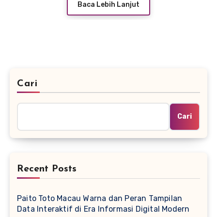
Baca Lebih Lanjut
Cari
Cari
Recent Posts
Paito Toto Macau Warna dan Peran Tampilan
Data Interaktif di Era Informasi Digital Modern