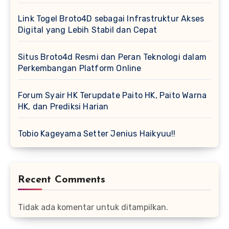
Link Togel Broto4D sebagai Infrastruktur Akses
Digital yang Lebih Stabil dan Cepat
Situs Broto4d Resmi dan Peran Teknologi dalam
Perkembangan Platform Online
Forum Syair HK Terupdate Paito HK, Paito Warna
HK, dan Prediksi Harian
Tobio Kageyama Setter Jenius Haikyuu!!
Recent Comments
Tidak ada komentar untuk ditampilkan.