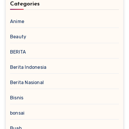
Categories
Anime
Beauty
BERITA
Berita Indonesia
Berita Nasional
Bisnis
bonsai
Buah