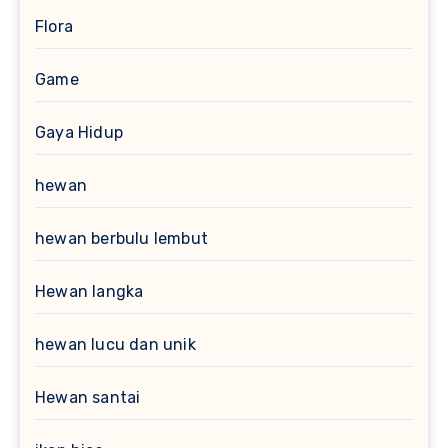
Flora
Game
Gaya Hidup
hewan
hewan berbulu lembut
Hewan langka
hewan lucu dan unik
Hewan santai