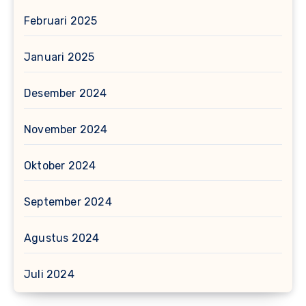
Februari 2025
Januari 2025
Desember 2024
November 2024
Oktober 2024
September 2024
Agustus 2024
Juli 2024