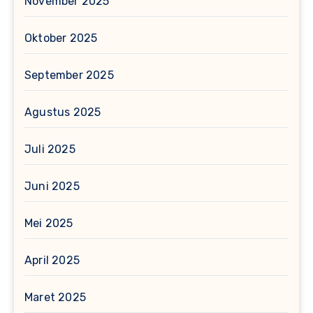
November 2025
Oktober 2025
September 2025
Agustus 2025
Juli 2025
Juni 2025
Mei 2025
April 2025
Maret 2025