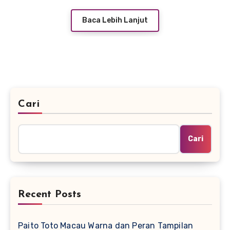
Baca Lebih Lanjut
Cari
Cari
Recent Posts
Paito Toto Macau Warna dan Peran Tampilan