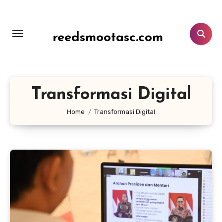
Lewati
ke
konten
reedsmootasc.com
Transformasi Digital
Home
Transformasi Digital