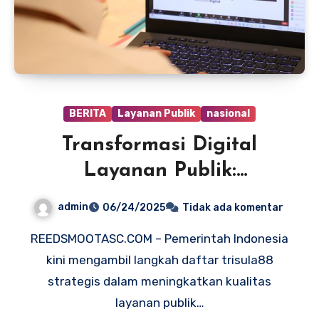
BERITA
Layanan Publik
nasional
Transformasi Digital
Layanan Publik:
Pemerintah Luncurkan
admin
06/24/2025
Tidak ada komentar
Aplikasi Terpadu Nasional
REEDSMOOTASC.COM – Pemerintah Indonesia
kini mengambil langkah daftar trisula88
strategis dalam meningkatkan kualitas
layanan publik…