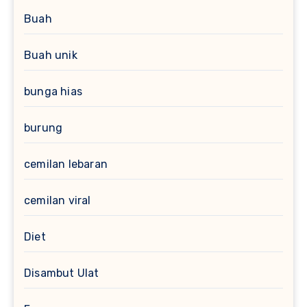
Buah
Buah unik
bunga hias
burung
cemilan lebaran
cemilan viral
Diet
Disambut Ulat