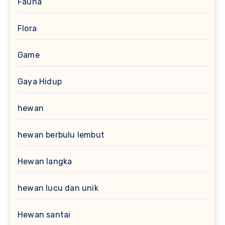
Fauna
Flora
Game
Gaya Hidup
hewan
hewan berbulu lembut
Hewan langka
hewan lucu dan unik
Hewan santai