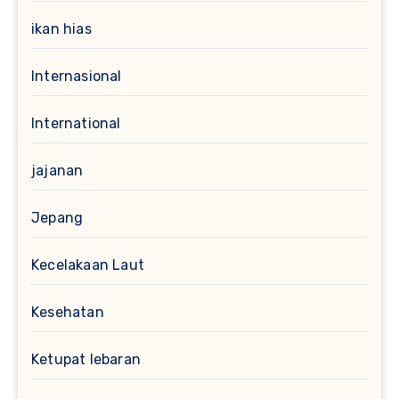
ikan hias
Internasional
International
jajanan
Jepang
Kecelakaan Laut
Kesehatan
Ketupat lebaran