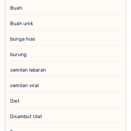
Buah
Buah unik
bunga hias
burung
cemilan lebaran
cemilan viral
Diet
Disambut Ulat