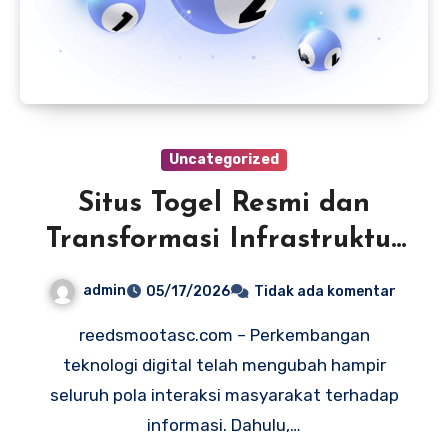
Uncategorized
Situs Togel Resmi dan
Transformasi Infrastruktur
Informasi Digital Masa
admin
05/17/2026
Tidak ada komentar
Kini
reedsmootasc.com – Perkembangan
teknologi digital telah mengubah hampir
seluruh pola interaksi masyarakat terhadap
informasi. Dahulu,…