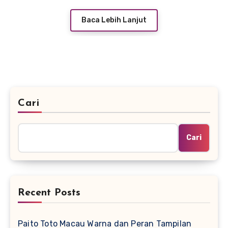
Baca Lebih Lanjut
Cari
Cari
Recent Posts
Paito Toto Macau Warna dan Peran Tampilan