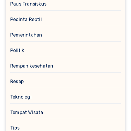
Paus Fransiskus
Pecinta Reptil
Pemerintahan
Politik
Rempah kesehatan
Resep
Teknologi
Tempat Wisata
Tips