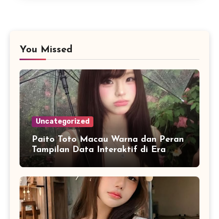
You Missed
Uncategorized
Paito Toto Macau Warna dan Peran
Tampilan Data Interaktif di Era
Informasi Digital Modern