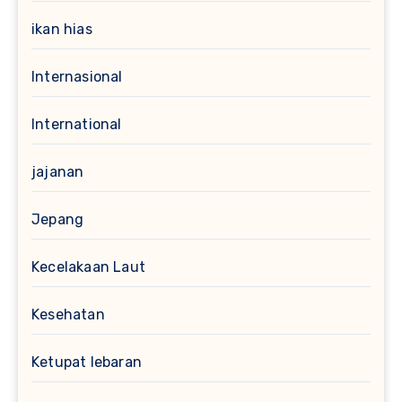
ikan hias
Internasional
International
jajanan
Jepang
Kecelakaan Laut
Kesehatan
Ketupat lebaran