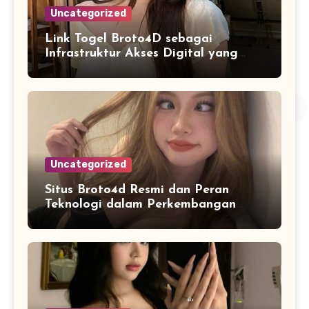
Uncategorized
Link Togel Broto4D sebagai
Infrastruktur Akses Digital yang
Lebih Stabil dan Cepat
Uncategorized
Situs Broto4d Resmi dan Peran
Teknologi dalam Perkembangan
Platform Online