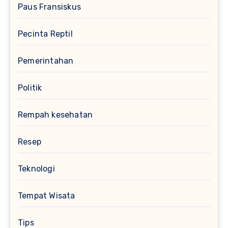
Paus Fransiskus
Pecinta Reptil
Pemerintahan
Politik
Rempah kesehatan
Resep
Teknologi
Tempat Wisata
Tips