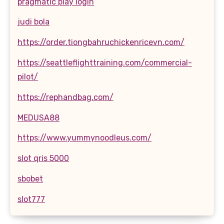
pragmatic play login
judi bola
https://order.tiongbahruchickenricevn.com/
https://seattleflighttraining.com/commercial-
pilot/
https://rephandbag.com/
MEDUSA88
https://www.yummynoodleus.com/
slot qris 5000
sbobet
slot777