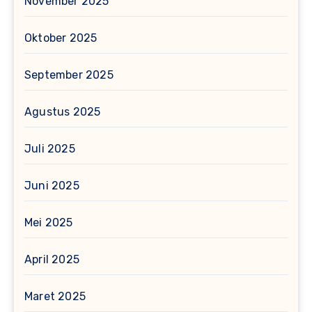
November 2025
Oktober 2025
September 2025
Agustus 2025
Juli 2025
Juni 2025
Mei 2025
April 2025
Maret 2025