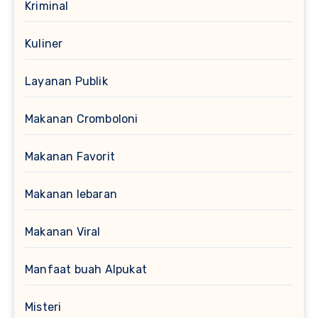
Kriminal
Kuliner
Layanan Publik
Makanan Cromboloni
Makanan Favorit
Makanan lebaran
Makanan Viral
Manfaat buah Alpukat
Misteri