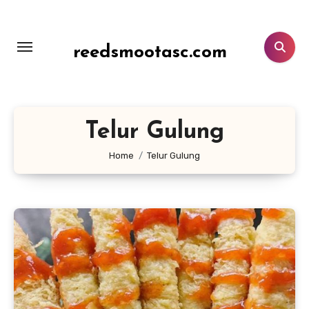
Lewati
ke
konten
reedsmootasc.com
Telur Gulung
Home
Telur Gulung