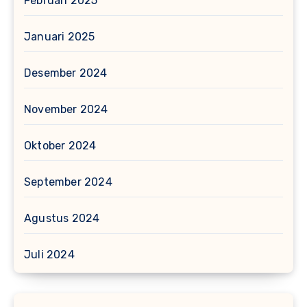
Februari 2025
Januari 2025
Desember 2024
November 2024
Oktober 2024
September 2024
Agustus 2024
Juli 2024